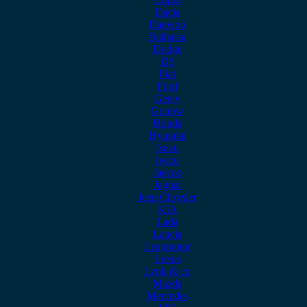
Dacia
Daewoo
Daihatsu
Dodge
DS
Fiat
Ford
Geely
Gonow
Honda
Hyundai
Isuzu
iveco
Jaecoo
Jaguar
Jeep Chrysler
KIA
Lada
Lancia
Leapmotor
Lexus
Lynk & co
Mazda
Mercedes