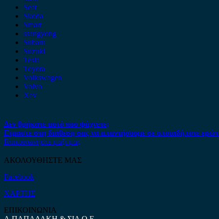
Seat
Skoda
Smart
ssangyong
Subaru
Suzuki
Tesla
Toyota
Volkswagen
Volvo
Xev
Δεν βρήκατε αυτό που ψάχνετε;
Είμαστε στη διάθεση σας να απαντήσουμε σε οποιαδήποτε ερώτ
Επικοινωνήστε μαζί μας
ΑΚΟΛΟΥΘΗΣΤΕ ΜΑΣ
Facebook
ΧΑΡΤΗΣ
ΕΠΙΚΟΙΝΩΝΙΑ
Α.ΠΑΠΑΔΑΚΗ & ΣΙΑ Ο.Ε