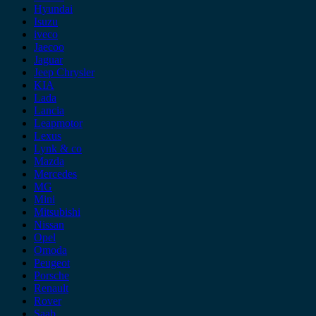
Hyundai
Isuzu
iveco
Jaecoo
Jaguar
Jeep Chrysler
KIA
Lada
Lancia
Leapmotor
Lexus
Lynk & co
Mazda
Mercedes
MG
Mini
Mitsubishi
Nissan
Opel
Omoda
Peugeot
Porsche
Renault
Rover
Saab