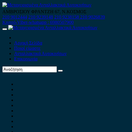
Skip
to
ΑΜΒΡΟΣΙΟΥ ΦΡΑΝΤΖΗ 67, Ν.ΚΟΣΜΟΣ
content
210 9012444
210 9239148
210 9238158
210 9026839
Κινητό-Viber-whatsapp : 6980507900
Primary
Menu
Αρχική Σελίδα
Ποιοί είμαστε
Ανταλλακτικά Αυτοκινήτων
Επικοινωνία