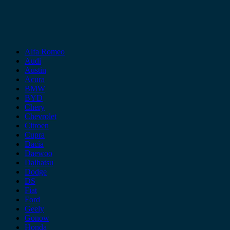
Alfa Romeo
Audi
Austin
Acura
BMW
BYD
Chery
Chevrolet
Citroen
Cupra
Dacia
Daewoo
Daihatsu
Dodge
DS
Fiat
Ford
Geely
Gonow
Honda