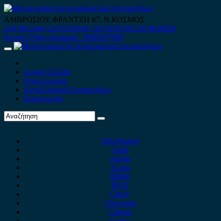
Skip
to
ΑΜΒΡΟΣΙΟΥ ΦΡΑΝΤΖΗ 67, Ν.ΚΟΣΜΟΣ
content
210 9012444
210 9239148
210 9238158
210 9026839
Κινητό-Viber-whatsapp : 6980507900
Primary
Menu
Αρχική Σελίδα
Ποιοί είμαστε
Ανταλλακτικά Αυτοκινήτων
Επικοινωνία
Alfa Romeo
Audi
Austin
Acura
BMW
BYD
Chery
Chevrolet
Citroen
Cupra