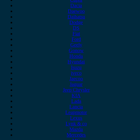
Dacia
Daewoo
Daihatsu
Dodge
DS
Fiat
Ford
Geely
Gonow
Honda
Hyundai
Isuzu
iveco
Jaecoo
Jaguar
Jeep Chrysler
KIA
Lada
Lancia
Leapmotor
Lexus
Lynk & co
Mazda
Mercedes