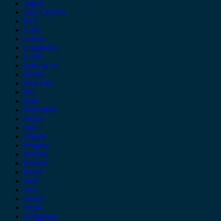
Jaguar
Jeep Chrysler
KIA
Lada
Lancia
Leapmotor
Lexus
Lynk & co
Mazda
Mercedes
MG
Mini
Mitsubishi
Nissan
Opel
Omoda
Peugeot
Porsche
Renault
Rover
Saab
Seat
Skoda
Smart
ssangyong