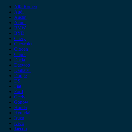
Alfa Romeo
Audi
Austin
Acura
BMW
BYD
Chery
Chevrolet
Citroen
Cupra
Dacia
Daewoo
Daihatsu
Dodge
DS
Fiat
Ford
Geely
Gonow
Honda
Hyundai
Isuzu
iveco
Jaecoo