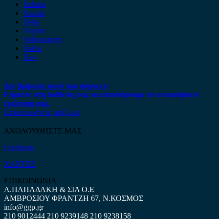
Subaru
Suzuki
Tesla
Toyota
Volkswagen
Volvo
Xev
Δεν βρήκατε αυτό που ψάχνετε;
Είμαστε στη διάθεση σας να απαντήσουμε σε οποιαδήποτε
ερώτηση σας.
Επικοινωνήστε μαζί μας
ΑΚΟΛΟΥΘΗΣΤΕ ΜΑΣ
Facebook
ΧΑΡΤΗΣ
ΕΠΙΚΟΙΝΩΝΙΑ
Α.ΠΑΠΑΔΑΚΗ & ΣΙΑ Ο.Ε
ΑΜΒΡΟΣΙΟΥ ΦΡΑΝΤΖΗ 67, Ν.ΚΟΣΜΟΣ
info@ggp.gr
210 9012444
210 9239148
210 9238158