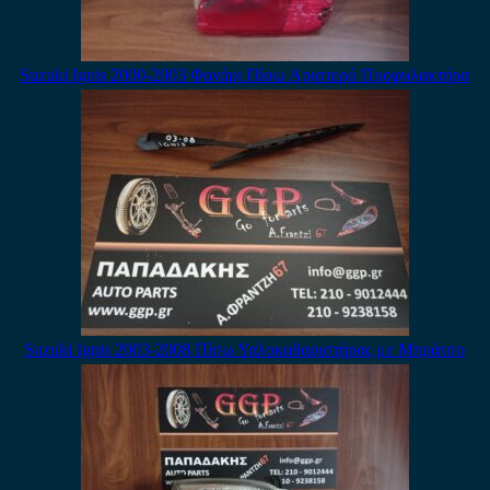
Suzuki Ignis 2000-2003 Φανάρι Πίσω Αριστερό Προφυλακτήρα
Suzuki Ignis 2003-2008 Πίσω Υαλοκαθαριστήρας με Μπράτσο