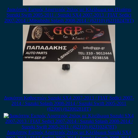
Διακόπτης Εμπρός Αριστερός 2πλος με Κλείδωμα και Πλαίσιο
Suzuki Swift 2005-2011 / Suzuki SX4 2007-2013 / FIAT Sedici
2007-2014 / Mitsubishi Splash 2008-2014 / (62J10) (62J102478T)
Διακόπτη Καθρεπτών Suzuki SX4 2007-2013 / FIAT Sedici 2007-
2014 / Suzuki Splash 2008-2014 / Suzuki Swift 2005-2011
(62J00) (62J002818T)
Διακόπτης Εμπρός Αριστερός 2πλος με Κλείδωμα Suzuki SX4
2007-2013 / FIAT Sedici 2007-2014 / Suzuki Splash 2008-2014 /