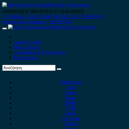
Skip
to
ΑΜΒΡΟΣΙΟΥ ΦΡΑΝΤΖΗ 67, Ν.ΚΟΣΜΟΣ
content
210 9012444
210 9239148
210 9238158
210 9026839
Κινητό-Viber-whatsapp : 6980507900
Primary
Menu
Αρχική Σελίδα
Ποιοί είμαστε
Ανταλλακτικά Αυτοκινήτων
Επικοινωνία
Alfa Romeo
Audi
Austin
Acura
BMW
BYD
Chery
Chevrolet
Citroen
Cupra