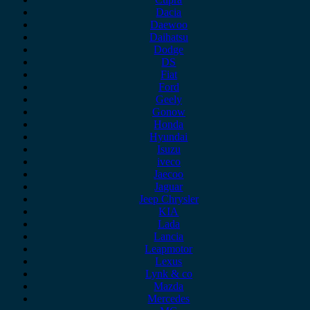
Dacia
Daewoo
Daihatsu
Dodge
DS
Fiat
Ford
Geely
Gonow
Honda
Hyundai
Isuzu
iveco
Jaecoo
Jaguar
Jeep Chrysler
KIA
Lada
Lancia
Leapmotor
Lexus
Lynk & co
Mazda
Mercedes