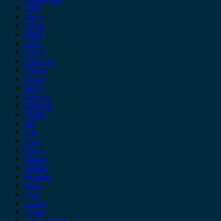
Audi
Austin
Acura
BMW
BYD
Chery
Chevrolet
Citroen
Cupra
Dacia
Daewoo
Daihatsu
Dodge
DS
Fiat
Ford
Geely
Gonow
Honda
Hyundai
Isuzu
iveco
Jaecoo
Jaguar
Jeep Chrysler