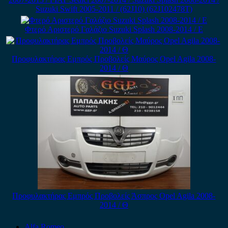
Suzuki Swift 2005-2011 / (62J10) (62J102478T)
Φτερό Αριστερό Γαλάζιο Suzuki Splash 2008-2014 / Ε
Προφυλακτήρας Εμπρός Προβολείς Μαύρος Opel Agila 2008-
2014 / Θ
Προφυλακτήρας Εμπρός Προβολείς Άσπρος Opel Agila 2008-
2014 / Θ
Alfa Romeo