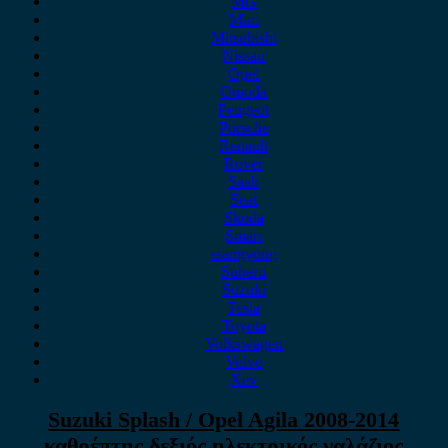
MG
Mini
Mitsubishi
Nissan
Opel
Omoda
Peugeot
Porsche
Renault
Rover
Saab
Seat
Skoda
Smart
ssangyong
Subaru
Suzuki
Tesla
Toyota
Volkswagen
Volvo
Xev
Suzuki Splash / Opel Agila 2008-2014
καθρέπτης δεξιός ηλεκτρικός γαλάζιος