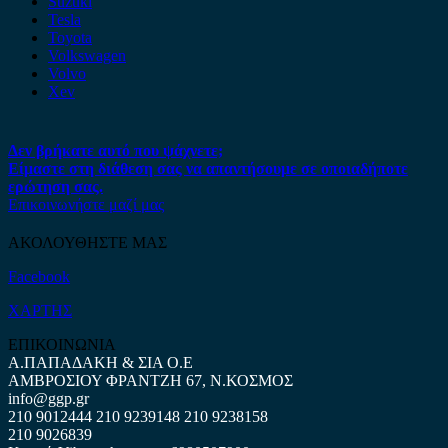
Suzuki
Tesla
Toyota
Volkswagen
Volvo
Xev
Δεν βρήκατε αυτό που ψάχνετε;
Είμαστε στη διάθεση σας να απαντήσουμε σε οποιαδήποτε
ερώτηση σας.
Επικοινωνήστε μαζί μας
ΑΚΟΛΟΥΘΗΣΤΕ ΜΑΣ
Facebook
ΧΑΡΤΗΣ
ΕΠΙΚΟΙΝΩΝΙΑ
Α.ΠΑΠΑΔΑΚΗ & ΣΙΑ Ο.Ε
ΑΜΒΡΟΣΙΟΥ ΦΡΑΝΤΖΗ 67, Ν.ΚΟΣΜΟΣ
info@ggp.gr
210 9012444
210 9239148
210 9238158
210 9026839