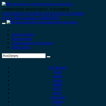
Skip
to
ΑΜΒΡΟΣΙΟΥ ΦΡΑΝΤΖΗ 67, Ν.ΚΟΣΜΟΣ
content
210 9012444
210 9239148
210 9238158
210 9026839
Κινητό-Viber-whatsapp : 6980507900
Primary
Menu
Αρχική Σελίδα
Ποιοί είμαστε
Ανταλλακτικά Αυτοκινήτων
Επικοινωνία
Alfa Romeo
Audi
Austin
Acura
BMW
BYD
Chery
Chevrolet
Citroen
Cupra