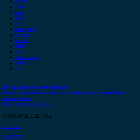
Rover
Saab
Seat
Skoda
Smart
ssangyong
Subaru
Suzuki
Tesla
Toyota
Volkswagen
Volvo
Xev
Δεν βρήκατε αυτό που ψάχνετε;
Είμαστε στη διάθεση σας να απαντήσουμε σε οποιαδήποτε
ερώτηση σας.
Επικοινωνήστε μαζί μας
ΑΚΟΛΟΥΘΗΣΤΕ ΜΑΣ
Facebook
ΧΑΡΤΗΣ