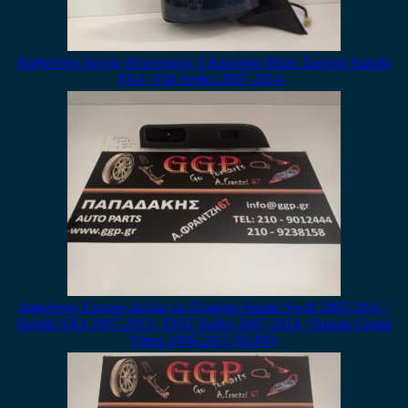
Καθρέπτης Δεξιός Ηλεκτρικός 5 Καλώδια Μπλε Σκούρο Suzuki
SX4 / Fiat Sedici 2007-2014 ,
Διακόπτης Εμπρός Δεξιός με Πλαίσιο Suzuki Swift 2005-2011 /
Suzuki SX4 2007-2013 / FIAT Sedici 2007-2014 / Suzuki Grand
Vitara 2006-2015 (62J00)