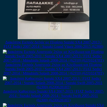
Διακόπτης Εμπρός Δεξιός με Πλαίσιο Suzuki SX4 2007-2013 /
FIAT Sedici 2007-2014 / Suzuki Grand Vitara 2006-2015 (62J00)
Διακόπτης Εμπρός Αριστερός 2πλος με Κλείδωμα και Πλαίσιο
Suzuki Swift 2005-2011 / Suzuki SX4 2007-2013 / FIAT Sedici
2007-2014 / Mitsubishi Splash 2008-2014 / (62J10) (62J102478T)
Διακόπτη Καθρεπτών Suzuki SX4 2007-2013 / FIAT Sedici 2007-
2014 / Suzuki Splash 2008-2014 / Suzuki Swift 2005-2011
(62J00) (62J002818T)