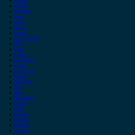
Gonow
Honda
Hyundai
Isuzu
iveco
Jaecoo
Jaguar
Jeep Chrysler
KIA
Lada
Lancia
Leapmotor
Lexus
Lynk & co
Mazda
Mercedes
MG
Mini
Mitsubishi
Nissan
Opel
Omoda
Peugeot
Porsche
Renault