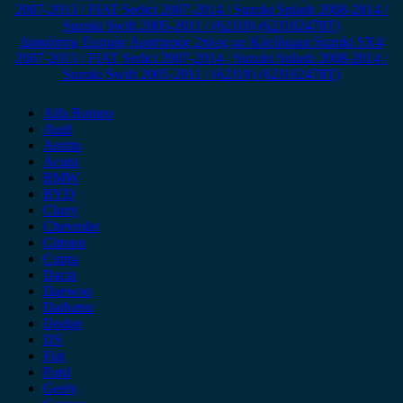
Διακόπτης Εμπρός Αριστερός 2πλος με Κλείδωμα Suzuki SX4
2007-2013 / FIAT Sedici 2007-2014 / Suzuki Splash 2008-2014 /
Suzuki Swift 2005-2011 / (62J10) (62J102478T)
Alfa Romeo
Audi
Austin
Acura
BMW
BYD
Chery
Chevrolet
Citroen
Cupra
Dacia
Daewoo
Daihatsu
Dodge
DS
Fiat
Ford
Geely