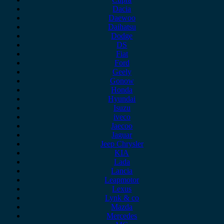
Dacia
Daewoo
Daihatsu
Dodge
DS
Fiat
Ford
Geely
Gonow
Honda
Hyundai
Isuzu
iveco
Jaecoo
Jaguar
Jeep Chrysler
KIA
Lada
Lancia
Leapmotor
Lexus
Lynk & co
Mazda
Mercedes