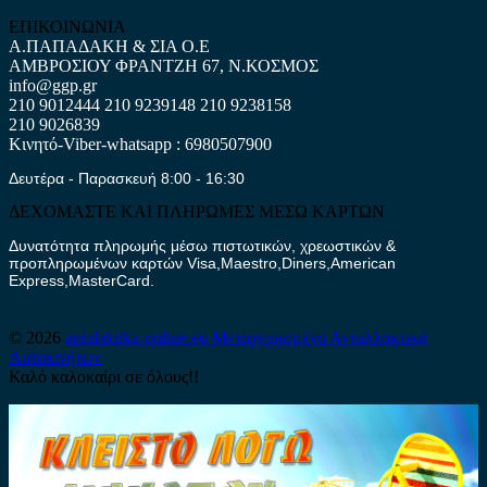
ΕΠΙΚΟΙΝΩΝΙΑ
Α.ΠΑΠΑΔΑΚΗ & ΣΙΑ Ο.Ε
ΑΜΒΡΟΣΙΟΥ ΦΡΑΝΤΖΗ 67, Ν.ΚΟΣΜΟΣ
info@ggp.gr
210 9012444
210 9239148
210 9238158
210 9026839
Κινητό-Viber-whatsapp : 6980507900
Δευτέρα - Παρασκευή 8:00 - 16:30
ΔΕΧΟΜΑΣΤΕ ΚΑΙ ΠΛΗΡΩΜΕΣ ΜΕΣΩ ΚΑΡΤΩΝ
Δυνατότητα πληρωμής μέσω πιστωτικών, χρεωστικών &
προπληρωμένων καρτών Visa,Maestro,Diners,American
Express,MasterCard.
© 2026
antalaktika-online.eu
Μεταχειρισμένα Ανταλλακτικά
Αυτοκινήτων
Καλό καλοκαίρι σε όλους!!