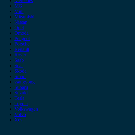
Mercedes
MG
Mini
Mitsubishi
Nissan
Opel
Omoda
Peugeot
Porsche
Renault
Rover
Saab
Seat
Skoda
Smart
ssangyong
Subaru
Suzuki
Tesla
Toyota
Volkswagen
Volvo
Xev