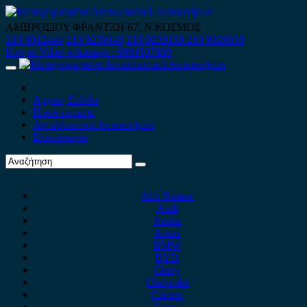
Skip
to
ΑΜΒΡΟΣΙΟΥ ΦΡΑΝΤΖΗ 67, Ν.ΚΟΣΜΟΣ
content
210 9012444
210 9239148
210 9238158
210 9026839
Κινητό-Viber-whatsapp : 6980507900
Primary
Menu
Αρχική Σελίδα
Ποιοί είμαστε
Ανταλλακτικά Αυτοκινήτων
Επικοινωνία
Alfa Romeo
Audi
Austin
Acura
BMW
BYD
Chery
Chevrolet
Citroen
Cupra