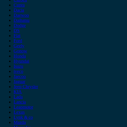
Cupra
Dacia
Daewoo
Daihatsu
Dodge
DS
Fiat
Ford
Geely
Gonow
Honda
Hyundai
Isuzu
iveco
Jaecoo
Jaguar
Jeep Chrysler
KIA
Lada
Lancia
Leapmotor
Lexus
Lynk & co
Mazda