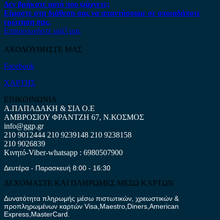
Δεν βρήκατε αυτό που ψάχνετε;
Είμαστε στη διάθεση σας να απαντήσουμε σε οποιαδήποτε
ερώτηση σας.
Επικοινωνήστε μαζί μας
ΑΚΟΛΟΥΘΗΣΤΕ ΜΑΣ
Facebook
ΧΑΡΤΗΣ
ΕΠΙΚΟΙΝΩΝΙΑ
Α.ΠΑΠΑΔΑΚΗ & ΣΙΑ Ο.Ε
ΑΜΒΡΟΣΙΟΥ ΦΡΑΝΤΖΗ 67, Ν.ΚΟΣΜΟΣ
info@ggp.gr
210 9012444
210 9239148
210 9238158
210 9026839
Κινητό-Viber-whatsapp : 6980507900
Δευτέρα - Παρασκευή 8:00 - 16:30
ΔΕΧΟΜΑΣΤΕ ΚΑΙ ΠΛΗΡΩΜΕΣ ΜΕΣΩ ΚΑΡΤΩΝ
Δυνατότητα πληρωμής μέσω πιστωτικών, χρεωστικών &
προπληρωμένων καρτών Visa,Maestro,Diners,American
Express,MasterCard.