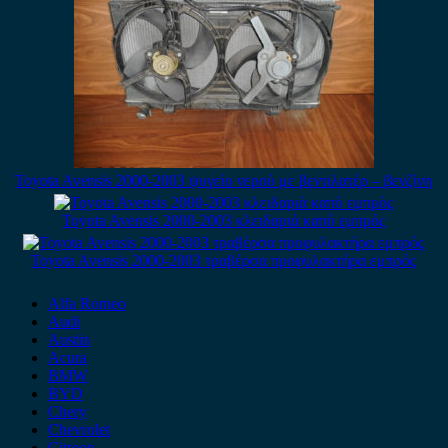
Toyota Avensis 2000-2003 ψυγείο νερού με βεντιλατέρ – βενζίνη
Toyota Avensis 2000-2003 κλειδαριά καπό εμπρός
Toyota Avensis 2000-2003 τραβέρσα προφυλακτήρα εμπρός
Alfa Romeo
Audi
Austin
Acura
BMW
BYD
Chery
Chevrolet
Citroen