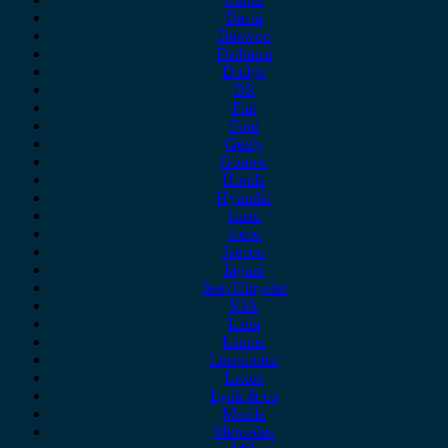
Dacia
Daewoo
Daihatsu
Dodge
DS
Fiat
Ford
Geely
Gonow
Honda
Hyundai
Isuzu
iveco
Jaecoo
Jaguar
Jeep Chrysler
KIA
Lada
Lancia
Leapmotor
Lexus
Lynk & co
Mazda
Mercedes