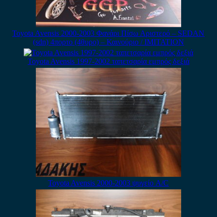
Toyota Avensis 2000-2003 Φανάρι Πίσω Αριστερό – SEDAN
(sdn) 4πορτο (4θυρο) – Καινούριο / IMITATION
Toyota Avensis 1997-2002 ταπετσαρία εμπρός δεξιά
Toyota Avensis 2000-2003 ψυγείο A/C