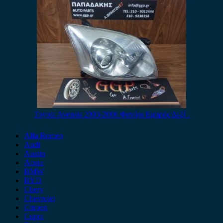
Toyota Avensis 2003-2006 Φανάρι Εμπρός Δεξί .
Alfa Romeo
Audi
Austin
Acura
BMW
BYD
Chery
Chevrolet
Citroen
Cupra