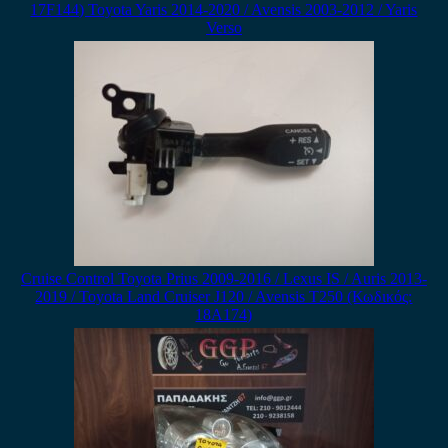
17F144) Toyota Yaris 2014-2020 / Avensis 2003-2012 / Yaris
Verso
Cruise Control Toyota Prius 2009-2016 / Lexus IS / Auris 2013-
2019 / Toyota Land Cruiser J120 / Avensis T250 (Κωδικός:
18A174)