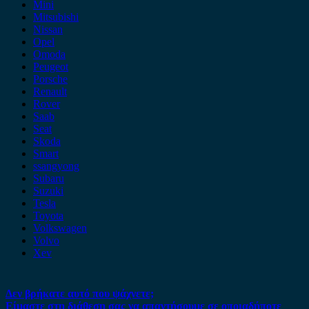
Mini
Mitsubishi
Nissan
Opel
Omoda
Peugeot
Porsche
Renault
Rover
Saab
Seat
Skoda
Smart
ssangyong
Subaru
Suzuki
Tesla
Toyota
Volkswagen
Volvo
Xev
Δεν βρήκατε αυτό που ψάχνετε;
Είμαστε στη διάθεση σας να απαντήσουμε σε οποιαδήποτε