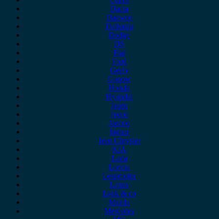
Dacia
Daewoo
Daihatsu
Dodge
DS
Fiat
Ford
Geely
Gonow
Honda
Hyundai
Isuzu
iveco
Jaecoo
Jaguar
Jeep Chrysler
KIA
Lada
Lancia
Leapmotor
Lexus
Lynk & co
Mazda
Mercedes