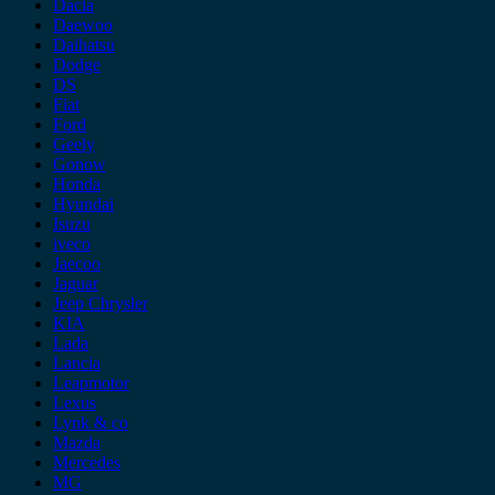
Dacia
Daewoo
Daihatsu
Dodge
DS
Fiat
Ford
Geely
Gonow
Honda
Hyundai
Isuzu
iveco
Jaecoo
Jaguar
Jeep Chrysler
KIA
Lada
Lancia
Leapmotor
Lexus
Lynk & co
Mazda
Mercedes
MG