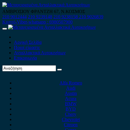
Skip
to
ΑΜΒΡΟΣΙΟΥ ΦΡΑΝΤΖΗ 67, Ν.ΚΟΣΜΟΣ
content
210 9012444
210 9239148
210 9238158
210 9026839
Κινητό-Viber-whatsapp : 6980507900
Primary
Menu
Αρχική Σελίδα
Ποιοί είμαστε
Ανταλλακτικά Αυτοκινήτων
Επικοινωνία
Alfa Romeo
Audi
Austin
Acura
BMW
BYD
Chery
Chevrolet
Citroen
Cupra