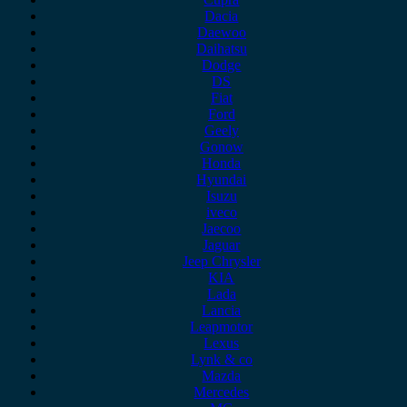
Dacia
Daewoo
Daihatsu
Dodge
DS
Fiat
Ford
Geely
Gonow
Honda
Hyundai
Isuzu
iveco
Jaecoo
Jaguar
Jeep Chrysler
KIA
Lada
Lancia
Leapmotor
Lexus
Lynk & co
Mazda
Mercedes