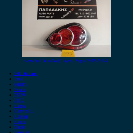
Φανάρι Πίσω Δεξί Toyota Aygo 2009-2014
Alfa Romeo
Audi
Austin
Acura
BMW
BYD
Chery
Chevrolet
Citroen
Cupra
Dacia
Daewoo