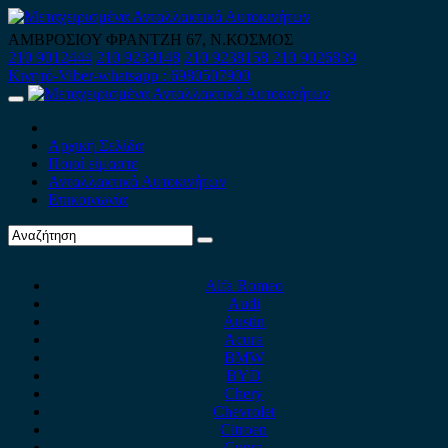
Skip
to
ΑΜΒΡΟΣΙΟΥ ΦΡΑΝΤΖΗ 67, Ν.ΚΟΣΜΟΣ
content
210 9012444
210 9239148
210 9238158
210 9026839
Κινητό-Viber-whatsapp : 6980507900
Primary
Menu
Αρχική Σελίδα
Ποιοί είμαστε
Ανταλλακτικά Αυτοκινήτων
Επικοινωνία
Alfa Romeo
Audi
Austin
Acura
BMW
BYD
Chery
Chevrolet
Citroen
Cupra