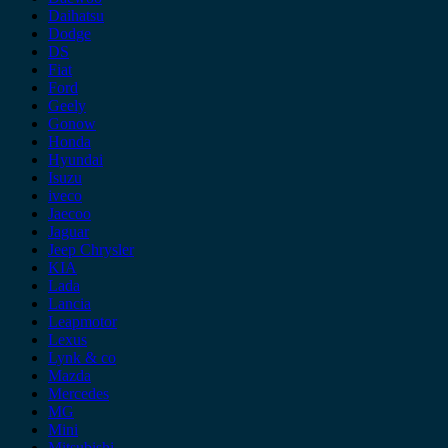
Daihatsu
Dodge
DS
Fiat
Ford
Geely
Gonow
Honda
Hyundai
Isuzu
iveco
Jaecoo
Jaguar
Jeep Chrysler
KIA
Lada
Lancia
Leapmotor
Lexus
Lynk & co
Mazda
Mercedes
MG
Mini
Mitsubishi