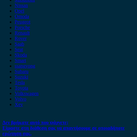
Nissan
Opel
Omoda
Peugeot
Porsche
Renault
Rover
Saab
Seat
Skoda
Smart
ssangyong
Subaru
Suzuki
Tesla
Toyota
Volkswagen
Volvo
Xev
Δεν βρήκατε αυτό που ψάχνετε;
Είμαστε στη διάθεση σας να απαντήσουμε σε οποιαδήποτε
ερώτηση σας.