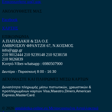
Επικοινωνήστε μαζί μας
ΑΚΟΛΟΥΘΗΣΤΕ ΜΑΣ
Facebook
ΧΑΡΤΗΣ
ΕΠΙΚΟΙΝΩΝΙΑ
Α.ΠΑΠΑΔΑΚΗ & ΣΙΑ Ο.Ε
ΑΜΒΡΟΣΙΟΥ ΦΡΑΝΤΖΗ 67, Ν.ΚΟΣΜΟΣ
info@ggp.gr
210 9012444
210 9239148
210 9238158
210 9026839
Κινητό-Viber-whatsapp : 6980507900
Δευτέρα - Παρασκευή 8:00 - 16:30
ΔΕΧΟΜΑΣΤΕ ΚΑΙ ΠΛΗΡΩΜΕΣ ΜΕΣΩ ΚΑΡΤΩΝ
Δυνατότητα πληρωμής μέσω πιστωτικών, χρεωστικών &
προπληρωμένων καρτών Visa,Maestro,Diners,American
Express,MasterCard.
© 2026
antalaktika-online.eu
Μεταχειρισμένα Ανταλλακτικά