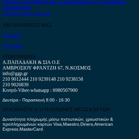
Είμαστε στη διάθεση σας να απαντήσουμε σε οποιαδήποτε
ερώτηση σας.
Επικοινωνήστε μαζί μας
ΑΚΟΛΟΥΘΗΣΤΕ ΜΑΣ
Facebook
ΧΑΡΤΗΣ
ΕΠΙΚΟΙΝΩΝΙΑ
Α.ΠΑΠΑΔΑΚΗ & ΣΙΑ Ο.Ε
ΑΜΒΡΟΣΙΟΥ ΦΡΑΝΤΖΗ 67, Ν.ΚΟΣΜΟΣ
info@ggp.gr
210 9012444
210 9239148
210 9238158
210 9026839
Κινητό-Viber-whatsapp : 6980507900
Δευτέρα - Παρασκευή 8:00 - 16:30
ΔΕΧΟΜΑΣΤΕ ΚΑΙ ΠΛΗΡΩΜΕΣ ΜΕΣΩ ΚΑΡΤΩΝ
Δυνατότητα πληρωμής μέσω πιστωτικών, χρεωστικών &
προπληρωμένων καρτών Visa,Maestro,Diners,American
Express,MasterCard.