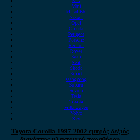
MG
Mini
Mitsubishi
Nissan
Opel
Omoda
Peugeot
Porsche
Renault
Rover
Saab
Seat
Skoda
Smart
ssangyong
Subaru
Suzuki
Tesla
Toyota
Volkswagen
Volvo
Xev
Toyota Corolla 1997-2002 εμπρός δεξιός
διακόπτης ηλεκτρικού παραθύρου