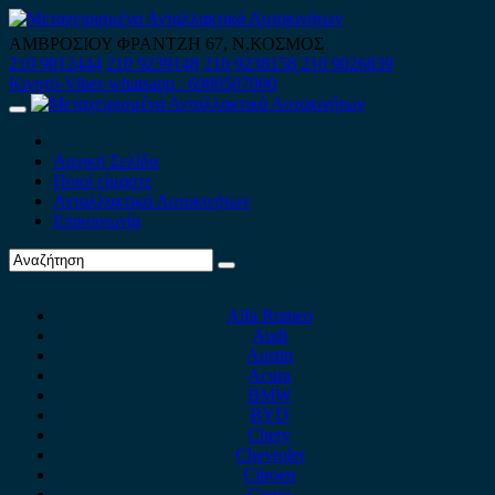
Skip
to
ΑΜΒΡΟΣΙΟΥ ΦΡΑΝΤΖΗ 67, Ν.ΚΟΣΜΟΣ
content
210 9012444
210 9239148
210 9238158
210 9026839
Κινητό-Viber-whatsapp : 6980507900
Primary
Menu
Αρχική Σελίδα
Ποιοί είμαστε
Ανταλλακτικά Αυτοκινήτων
Επικοινωνία
Alfa Romeo
Audi
Austin
Acura
BMW
BYD
Chery
Chevrolet
Citroen
Cupra