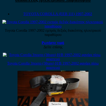
TOYOTA COROLLA (EEB 111) 1997-2002
Toyota Corolla 1997-2002 εμπρός δεξιός διακόπτης ηλεκτρικού
παραθύρου
Ρωτήστε τιμή
Δείτε επίσης
Toyota Corolla 3πορτο (3θυρο) H/B 1997-2002 φανάρι πίσω
αριστερό