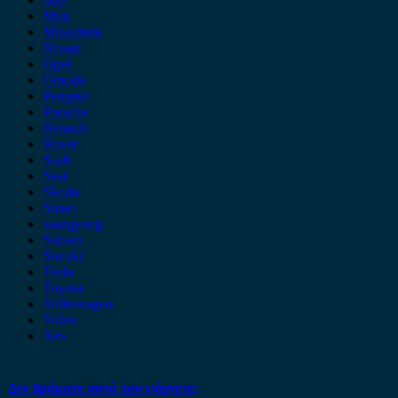
Mini
Mitsubishi
Nissan
Opel
Omoda
Peugeot
Porsche
Renault
Rover
Saab
Seat
Skoda
Smart
ssangyong
Subaru
Suzuki
Tesla
Toyota
Volkswagen
Volvo
Xev
Δεν βρήκατε αυτό που ψάχνετε;