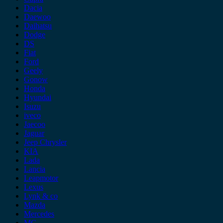
Dacia
Daewoo
Daihatsu
Dodge
DS
Fiat
Ford
Geely
Gonow
Honda
Hyundai
Isuzu
iveco
Jaecoo
Jaguar
Jeep Chrysler
KIA
Lada
Lancia
Leapmotor
Lexus
Lynk & co
Mazda
Mercedes
MG