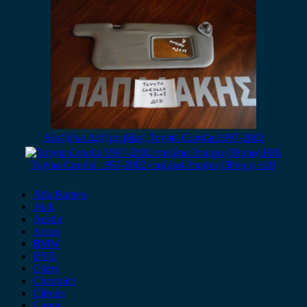
Αλεξήλιο Δεξί με βίδες Toyota Corolla 1997-2002
Toyota Corolla 1997-2002 εταζέρα 3πορτο (3θυρο) H/B
Alfa Romeo
Audi
Austin
Acura
BMW
BYD
Chery
Chevrolet
Citroen
Cupra