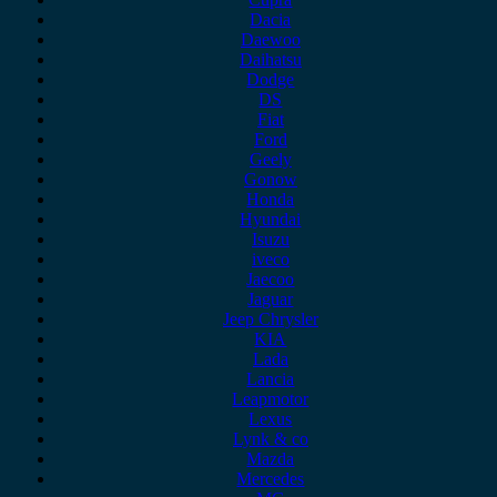
Dacia
Daewoo
Daihatsu
Dodge
DS
Fiat
Ford
Geely
Gonow
Honda
Hyundai
Isuzu
iveco
Jaecoo
Jaguar
Jeep Chrysler
KIA
Lada
Lancia
Leapmotor
Lexus
Lynk & co
Mazda
Mercedes