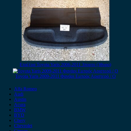
Εταζέρα Toyota Yaris 2006-2011 3πορτο (3θυρο)
Toyota Yaris 2009-2011 Φανάρι Εμπρός Αριστερό / Ο
Alfa Romeo
Audi
Austin
Acura
BMW
BYD
Chery
Chevrolet
Citroen