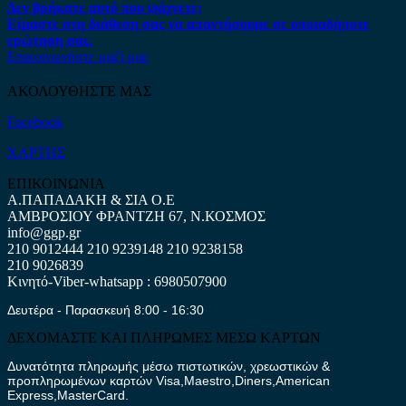
Δεν βρήκατε αυτό που ψάχνετε;
Είμαστε στη διάθεση σας να απαντήσουμε σε οποιαδήποτε
ερώτηση σας.
Επικοινωνήστε μαζί μας
ΑΚΟΛΟΥΘΗΣΤΕ ΜΑΣ
Facebook
ΧΑΡΤΗΣ
ΕΠΙΚΟΙΝΩΝΙΑ
Α.ΠΑΠΑΔΑΚΗ & ΣΙΑ Ο.Ε
ΑΜΒΡΟΣΙΟΥ ΦΡΑΝΤΖΗ 67, Ν.ΚΟΣΜΟΣ
info@ggp.gr
210 9012444
210 9239148
210 9238158
210 9026839
Κινητό-Viber-whatsapp : 6980507900
Δευτέρα - Παρασκευή 8:00 - 16:30
ΔΕΧΟΜΑΣΤΕ ΚΑΙ ΠΛΗΡΩΜΕΣ ΜΕΣΩ ΚΑΡΤΩΝ
Δυνατότητα πληρωμής μέσω πιστωτικών, χρεωστικών &
προπληρωμένων καρτών Visa,Maestro,Diners,American
Express,MasterCard.