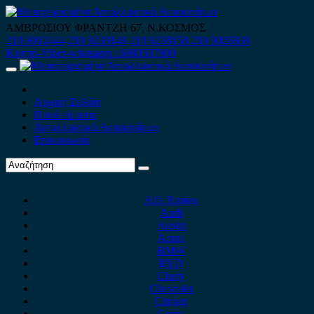
Skip
to
ΑΜΒΡΟΣΙΟΥ ΦΡΑΝΤΖΗ 67, Ν.ΚΟΣΜΟΣ
content
210 9012444
210 9239148
210 9238158
210 9026839
Κινητό-Viber-whatsapp : 6980507900
Primary
Menu
Αρχική Σελίδα
Ποιοί είμαστε
Ανταλλακτικά Αυτοκινήτων
Επικοινωνία
Alfa Romeo
Audi
Austin
Acura
BMW
BYD
Chery
Chevrolet
Citroen
Cupra