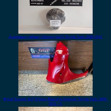
Αερόσακος (airbag) Οδηγού (Δεξί) Toyota Yaris 2006-2011
Φτερό Εμπρός Δεξί Έτοιμο Βαμμένο Κόκκινο Toyota Yaris 2006-
2011 / Α