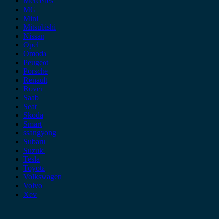
Mercedes
MG
Mini
Mitsubishi
Nissan
Opel
Omoda
Peugeot
Porsche
Renault
Rover
Saab
Seat
Skoda
Smart
ssangyong
Subaru
Suzuki
Tesla
Toyota
Volkswagen
Volvo
Xev