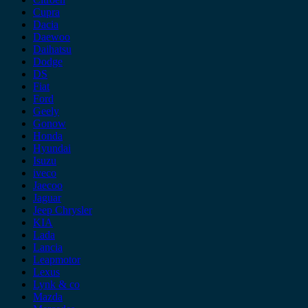
Cupra
Dacia
Daewoo
Daihatsu
Dodge
DS
Fiat
Ford
Geely
Gonow
Honda
Hyundai
Isuzu
iveco
Jaecoo
Jaguar
Jeep Chrysler
KIA
Lada
Lancia
Leapmotor
Lexus
Lynk & co
Mazda