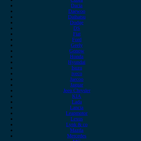
Dacia
Daewoo
Daihatsu
Dodge
DS
Fiat
Ford
Geely
Gonow
Honda
Hyundai
Isuzu
iveco
Jaecoo
Jaguar
Jeep Chrysler
KIA
Lada
Lancia
Leapmotor
Lexus
Lynk & co
Mazda
Mercedes