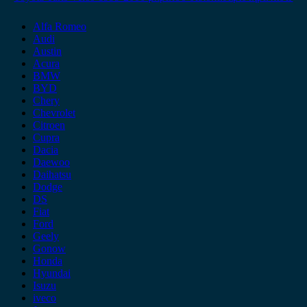
Alfa Romeo
Audi
Austin
Acura
BMW
BYD
Chery
Chevrolet
Citroen
Cupra
Dacia
Daewoo
Daihatsu
Dodge
DS
Fiat
Ford
Geely
Gonow
Honda
Hyundai
Isuzu
iveco