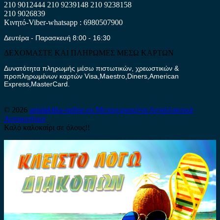
210 9012444
210 9239148
210 9238158
210 9026839
Κινητό-Viber-whatsapp : 6980507900
Δευτέρα - Παρασκευή 8:00 - 16:30
ΔΕΧΟΜΑΣΤΕ ΚΑΙ ΠΛΗΡΩΜΕΣ ΜΕΣΩ ΚΑΡΤΩΝ
Δυνατότητα πληρωμής μέσω πιστωτικών, χρεωστικών &
προπληρωμένων καρτών Visa,Maestro,Diners,American
Express,MasterCard.
© 2026
antalaktika-online.eu
Μεταχειρισμένα Ανταλλακτικά
Αυτοκινήτων
Καλό καλοκαίρι σε όλους!!