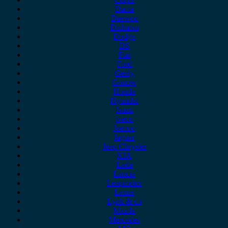
Dacia
Daewoo
Daihatsu
Dodge
DS
Fiat
Ford
Geely
Gonow
Honda
Hyundai
Isuzu
iveco
Jaecoo
Jaguar
Jeep Chrysler
KIA
Lada
Lancia
Leapmotor
Lexus
Lynk & co
Mazda
Mercedes