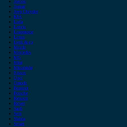
Jaecoo
Jaguar
Jeep Chrysler
KIA
Lada
Lancia
Leapmotor
Lexus
Lynk & co
Mazda
Mercedes
MG
Mini
Mitsubishi
Nissan
Opel
Omoda
Peugeot
Porsche
Renault
Rover
Saab
Seat
Skoda
Smart