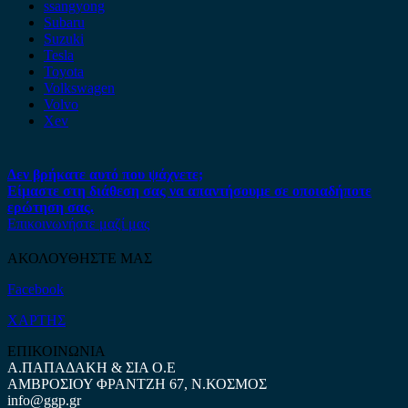
ssangyong
Subaru
Suzuki
Tesla
Toyota
Volkswagen
Volvo
Xev
Δεν βρήκατε αυτό που ψάχνετε;
Είμαστε στη διάθεση σας να απαντήσουμε σε οποιαδήποτε
ερώτηση σας.
Επικοινωνήστε μαζί μας
ΑΚΟΛΟΥΘΗΣΤΕ ΜΑΣ
Facebook
ΧΑΡΤΗΣ
ΕΠΙΚΟΙΝΩΝΙΑ
Α.ΠΑΠΑΔΑΚΗ & ΣΙΑ Ο.Ε
ΑΜΒΡΟΣΙΟΥ ΦΡΑΝΤΖΗ 67, Ν.ΚΟΣΜΟΣ
info@ggp.gr