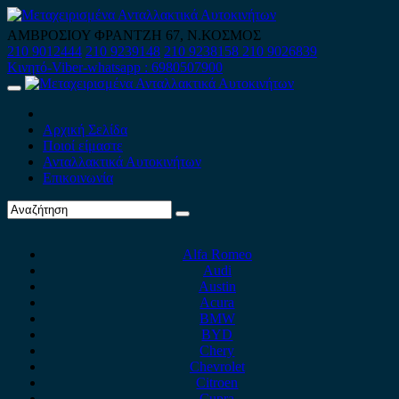
Skip
to
ΑΜΒΡΟΣΙΟΥ ΦΡΑΝΤΖΗ 67, Ν.ΚΟΣΜΟΣ
content
210 9012444
210 9239148
210 9238158
210 9026839
Κινητό-Viber-whatsapp : 6980507900
Primary
Menu
Αρχική Σελίδα
Ποιοί είμαστε
Ανταλλακτικά Αυτοκινήτων
Επικοινωνία
Alfa Romeo
Audi
Austin
Acura
BMW
BYD
Chery
Chevrolet
Citroen
Cupra