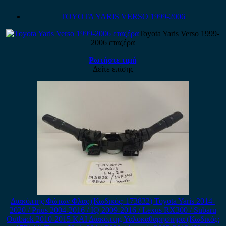
TOYOTA YARIS VERSO 1999-2006
Toyota Yaris Verso 1999-
2006 εταζέρα
Ρωτήστε τιμή
Δείτε επίσης
Διακόπτης Φώτων Φλας (Κωδικός: 173832) Toyota Yaris 2014-
2020 / Prius 2004-2016 / IQ 2009-2016 / Lexus RX300 / Subaru
Outback 2010-2015 ΚΑΙ Διακόπτης Υαλοκαθαρηστήρα (Κωδικός: