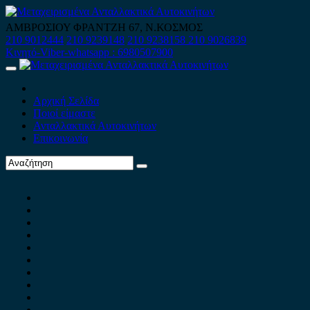
Skip
to
ΑΜΒΡΟΣΙΟΥ ΦΡΑΝΤΖΗ 67, Ν.ΚΟΣΜΟΣ
content
210 9012444
210 9239148
210 9238158
210 9026839
Κινητό-Viber-whatsapp : 6980507900
Primary
Menu
Αρχική Σελίδα
Ποιοί είμαστε
Ανταλλακτικά Αυτοκινήτων
Επικοινωνία