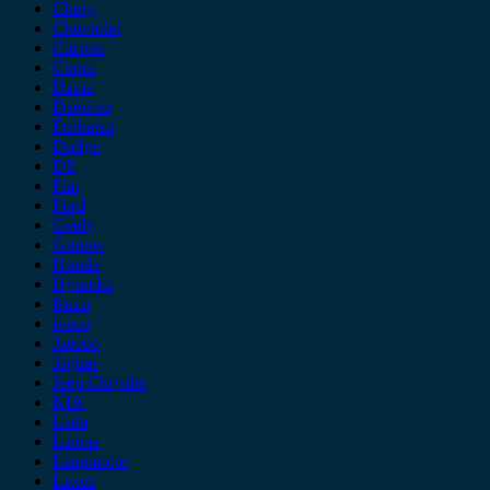
Chery
Chevrolet
Citroen
Cupra
Dacia
Daewoo
Daihatsu
Dodge
DS
Fiat
Ford
Geely
Gonow
Honda
Hyundai
Isuzu
iveco
Jaecoo
Jaguar
Jeep Chrysler
KIA
Lada
Lancia
Leapmotor
Lexus