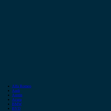
Alfa Romeo
Audi
Austin
Acura
BMW
BYD