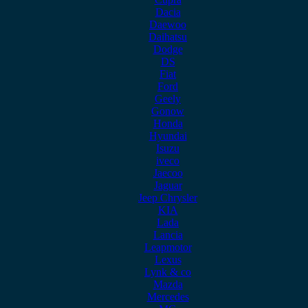
Dacia
Daewoo
Daihatsu
Dodge
DS
Fiat
Ford
Geely
Gonow
Honda
Hyundai
Isuzu
iveco
Jaecoo
Jaguar
Jeep Chrysler
KIA
Lada
Lancia
Leapmotor
Lexus
Lynk & co
Mazda
Mercedes