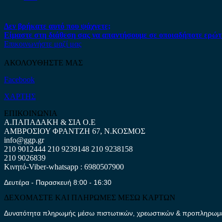
Δεν βρήκατε αυτό που ψάχνετε;
Είμαστε στη διάθεση σας να απαντήσουμε σε οποιαδήποτε ερώτ
Επικοινωνήστε μαζί μας
ΑΚΟΛΟΥΘΗΣΤΕ ΜΑΣ
Facebook
ΧΑΡΤΗΣ
ΕΠΙΚΟΙΝΩΝΙΑ
Α.ΠΑΠΑΔΑΚΗ & ΣΙΑ Ο.Ε
ΑΜΒΡΟΣΙΟΥ ΦΡΑΝΤΖΗ 67, Ν.ΚΟΣΜΟΣ
info@ggp.gr
210 9012444
210 9239148
210 9238158
210 9026839
Κινητό-Viber-whatsapp : 6980507900
Δευτέρα - Παρασκευή 8:00 - 16:30
ΔΕΧΟΜΑΣΤΕ ΚΑΙ ΠΛΗΡΩΜΕΣ ΜΕΣΩ ΚΑΡΤΩΝ
Δυνατότητα πληρωμής μέσω πιστωτικών, χρεωστικών & προπληρωμέν