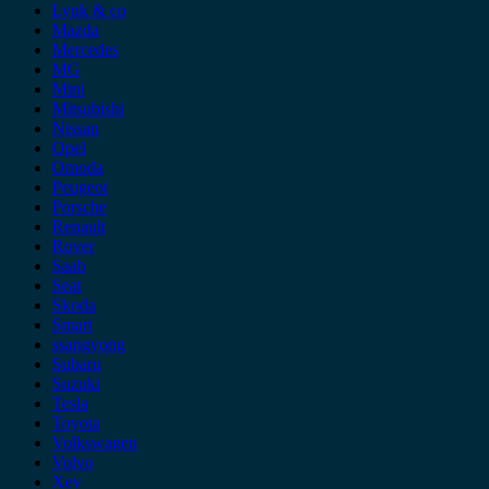
Lynk & co
Mazda
Mercedes
MG
Mini
Mitsubishi
Nissan
Opel
Omoda
Peugeot
Porsche
Renault
Rover
Saab
Seat
Skoda
Smart
ssangyong
Subaru
Suzuki
Tesla
Toyota
Volkswagen
Volvo
Xev