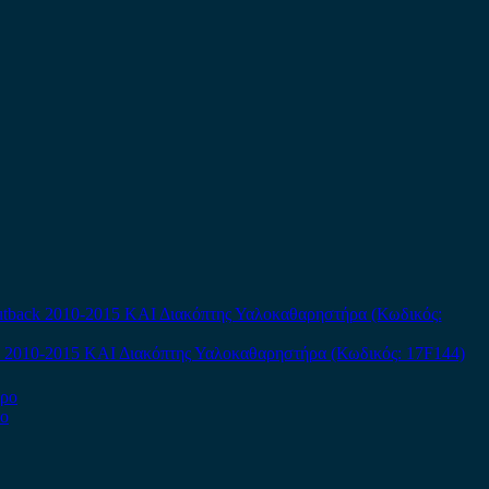
ck 2010-2015 ΚΑΙ Διακόπτης Υαλοκαθαρηστήρα (Κωδικός: 17F144)
ρο