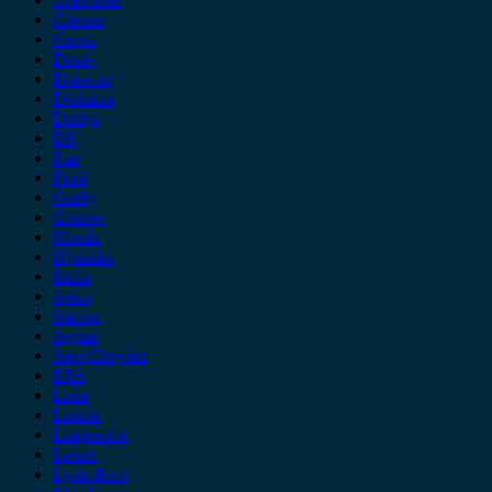
Citroen
Cupra
Dacia
Daewoo
Daihatsu
Dodge
DS
Fiat
Ford
Geely
Gonow
Honda
Hyundai
Isuzu
iveco
Jaecoo
Jaguar
Jeep Chrysler
KIA
Lada
Lancia
Leapmotor
Lexus
Lynk & co