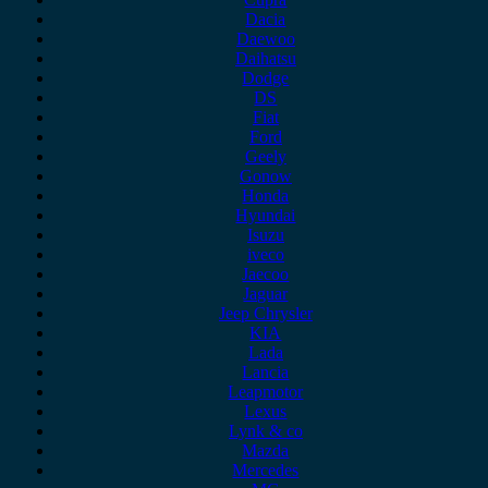
Dacia
Daewoo
Daihatsu
Dodge
DS
Fiat
Ford
Geely
Gonow
Honda
Hyundai
Isuzu
iveco
Jaecoo
Jaguar
Jeep Chrysler
KIA
Lada
Lancia
Leapmotor
Lexus
Lynk & co
Mazda
Mercedes