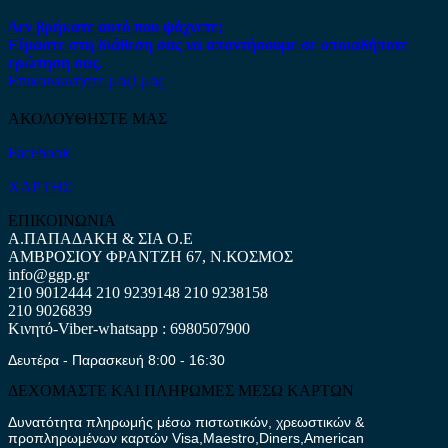
Δεν βρήκατε αυτό που ψάχνετε;
Είμαστε στη διάθεση σας να απαντήσουμε σε οποιαδήποτε
ερώτηση σας.
Επικοινωνήστε μαζί μας
ΑΚΟΛΟΥΘΗΣΤΕ ΜΑΣ
Facebook
ΧΑΡΤΗΣ
ΕΠΙΚΟΙΝΩΝΙΑ
Α.ΠΑΠΑΔΑΚΗ & ΣΙΑ Ο.Ε
ΑΜΒΡΟΣΙΟΥ ΦΡΑΝΤΖΗ 67, Ν.ΚΟΣΜΟΣ
info@ggp.gr
210 9012444
210 9239148
210 9238158
210 9026839
Κινητό-Viber-whatsapp : 6980507900
Δευτέρα - Παρασκευή 8:00 - 16:30
ΔΕΧΟΜΑΣΤΕ ΚΑΙ ΠΛΗΡΩΜΕΣ ΜΕΣΩ ΚΑΡΤΩΝ
Δυνατότητα πληρωμής μέσω πιστωτικών, χρεωστικών &
προπληρωμένων καρτών Visa,Maestro,Diners,American