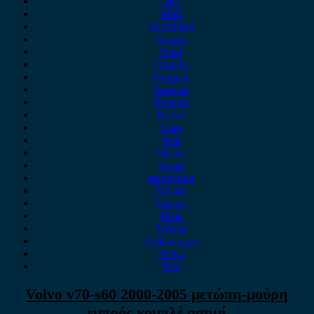
MG
Mini
Mitsubishi
Nissan
Opel
Omoda
Peugeot
Porsche
Renault
Rover
Saab
Seat
Skoda
Smart
ssangyong
Subaru
Suzuki
Tesla
Toyota
Volkswagen
Volvo
Xev
Volvo v70-s60 2000-2005 μετώπη-μούρη
εμπρός κομπλέ ασημί