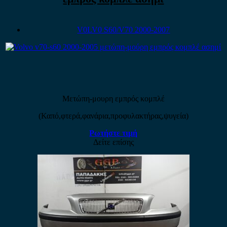
V0LV0 S60/V70 2000-2007
Μετώπη-μουρη εμπρός κομπλέ
(Καπό,φτερά,φανάρια,προφυλακτήρας,ψυγεία)
Ρωτήστε τιμή
Δείτε επίσης