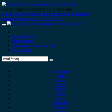
Skip
to
ΑΜΒΡΟΣΙΟΥ ΦΡΑΝΤΖΗ 67, Ν.ΚΟΣΜΟΣ
content
210 9012444
210 9239148
210 9238158
210 9026839
Κινητό-Viber-whatsapp : 6980507900
Primary
Menu
Αρχική Σελίδα
Ποιοί είμαστε
Ανταλλακτικά Αυτοκινήτων
Επικοινωνία
Alfa Romeo
Audi
Austin
Acura
BMW
BYD
Chery
Chevrolet
Citroen
Cupra