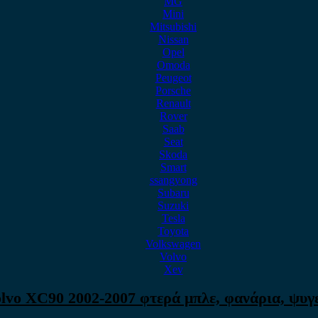
MG
Mini
Mitsubishi
Nissan
Opel
Omoda
Peugeot
Porsche
Renault
Rover
Saab
Seat
Skoda
Smart
ssangyong
Subaru
Suzuki
Tesla
Toyota
Volkswagen
Volvo
Xev
lvo XC90 2002-2007 φτερά μπλε, φανάρια, ψυγ