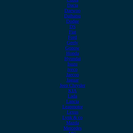
Dacia
Daewoo
Daihatsu
Dodge
DS
Fiat
Ford
Geely
Gonow
Honda
Hyundai
Isuzu
iveco
Jaecoo
Jaguar
Jeep Chrysler
KIA
Lada
Lancia
Leapmotor
Lexus
Lynk & co
Mazda
Mercedes