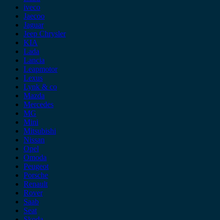
iveco
Jaecoo
Jaguar
Jeep Chrysler
KIA
Lada
Lancia
Leapmotor
Lexus
Lynk & co
Mazda
Mercedes
MG
Mini
Mitsubishi
Nissan
Opel
Omoda
Peugeot
Porsche
Renault
Rover
Saab
Seat
Skoda