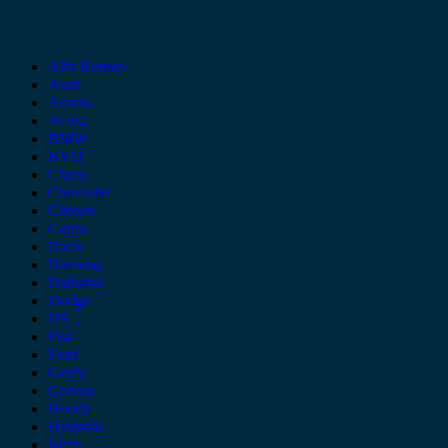
Alfa Romeo
Audi
Austin
Acura
BMW
BYD
Chery
Chevrolet
Citroen
Cupra
Dacia
Daewoo
Daihatsu
Dodge
DS
Fiat
Ford
Geely
Gonow
Honda
Hyundai
Isuzu