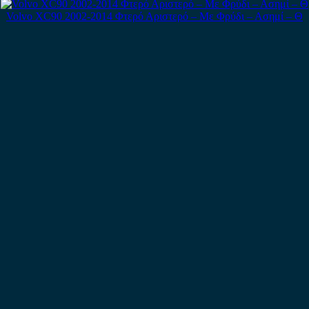
Volvo XC90 2002-2014 Φτερό Αριστερό – Με Φρύδι – Ασημί – Θ