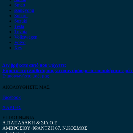
Smart
ssangyong
Subaru
Suzuki
Tesla
Toyota
Volkswagen
Volvo
Xev
Δεν βρήκατε αυτό που ψάχνετε;
Είμαστε στη διάθεση σας να απαντήσουμε σε οποιαδήποτε ερώτ
Επικοινωνήστε μαζί μας
ΑΚΟΛΟΥΘΗΣΤΕ ΜΑΣ
Facebook
ΧΑΡΤΗΣ
ΕΠΙΚΟΙΝΩΝΙΑ
Α.ΠΑΠΑΔΑΚΗ & ΣΙΑ Ο.Ε
ΑΜΒΡΟΣΙΟΥ ΦΡΑΝΤΖΗ 67, Ν.ΚΟΣΜΟΣ