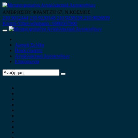
Skip
to
ΑΜΒΡΟΣΙΟΥ ΦΡΑΝΤΖΗ 67, Ν.ΚΟΣΜΟΣ
content
210 9012444
210 9239148
210 9238158
210 9026839
Κινητό-Viber-whatsapp : 6980507900
Primary
Menu
Αρχική Σελίδα
Ποιοί είμαστε
Ανταλλακτικά Αυτοκινήτων
Επικοινωνία