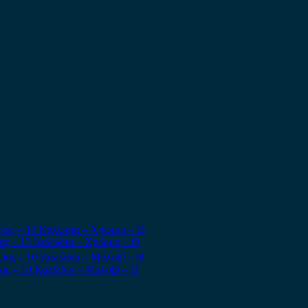
ας – 13 Καλώδια – Χρώμιο – Θ
ας – 10 Καλώδια – Μολυβί – Θ