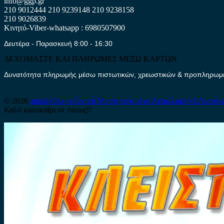
info@ggp.gr
210 9012444
210 9239148
210 9238158
210 9026839
Κινητό-Viber-whatsapp : 6980507900
Δευτέρα - Παρασκευή 8:00 - 16:30
ΔΕΧΟΜΑΣΤΕ ΚΑΙ ΠΛΗΡΩΜΕΣ ΜΕΣΩ ΚΑΡΤΩΝ
Δυνατότητα πληρωμής μέσω πιστωτικών, χρεωστικών & προπληρωμέν
© 2026
antalaktika-online.eu
Μεταχειρισμένα Ανταλλακτικά Αυτοκι
Καλό καλοκαίρι σε όλους!!