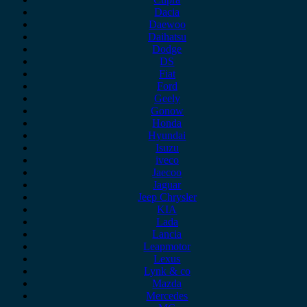
Dacia
Daewoo
Daihatsu
Dodge
DS
Fiat
Ford
Geely
Gonow
Honda
Hyundai
Isuzu
iveco
Jaecoo
Jaguar
Jeep Chrysler
KIA
Lada
Lancia
Leapmotor
Lexus
Lynk & co
Mazda
Mercedes