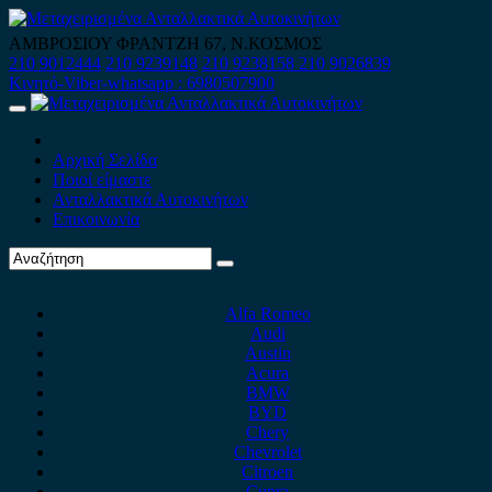
Skip
to
ΑΜΒΡΟΣΙΟΥ ΦΡΑΝΤΖΗ 67, Ν.ΚΟΣΜΟΣ
content
210 9012444
210 9239148
210 9238158
210 9026839
Κινητό-Viber-whatsapp : 6980507900
Primary
Menu
Αρχική Σελίδα
Ποιοί είμαστε
Ανταλλακτικά Αυτοκινήτων
Επικοινωνία
Alfa Romeo
Audi
Austin
Acura
BMW
BYD
Chery
Chevrolet
Citroen
Cupra