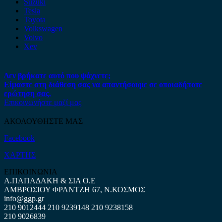
Suzuki
Tesla
Toyota
Volkswagen
Volvo
Xev
Δεν βρήκατε αυτό που ψάχνετε;
Είμαστε στη διάθεση σας να απαντήσουμε σε οποιαδήποτε
ερώτηση σας.
Επικοινωνήστε μαζί μας
ΑΚΟΛΟΥΘΗΣΤΕ ΜΑΣ
Facebook
ΧΑΡΤΗΣ
ΕΠΙΚΟΙΝΩΝΙΑ
Α.ΠΑΠΑΔΑΚΗ & ΣΙΑ Ο.Ε
ΑΜΒΡΟΣΙΟΥ ΦΡΑΝΤΖΗ 67, Ν.ΚΟΣΜΟΣ
info@ggp.gr
210 9012444
210 9239148
210 9238158
210 9026839