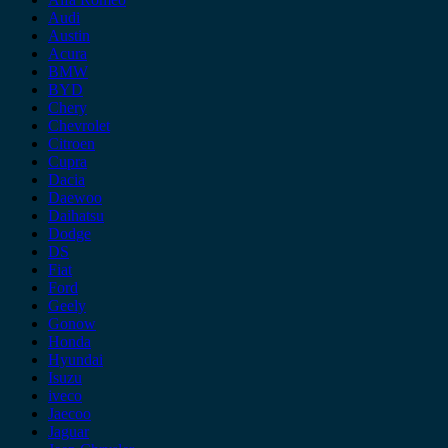
Audi
Austin
Acura
BMW
BYD
Chery
Chevrolet
Citroen
Cupra
Dacia
Daewoo
Daihatsu
Dodge
DS
Fiat
Ford
Geely
Gonow
Honda
Hyundai
Isuzu
iveco
Jaecoo
Jaguar