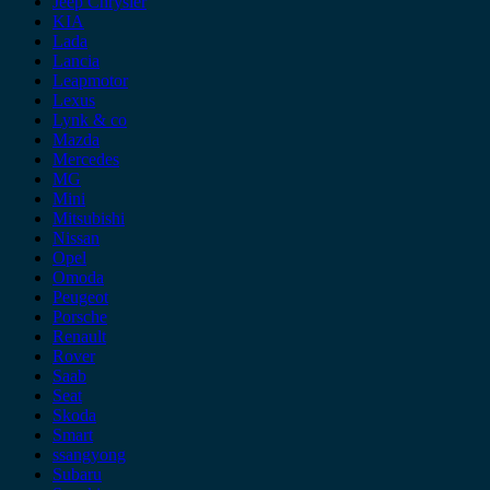
Jeep Chrysler
KIA
Lada
Lancia
Leapmotor
Lexus
Lynk & co
Mazda
Mercedes
MG
Mini
Mitsubishi
Nissan
Opel
Omoda
Peugeot
Porsche
Renault
Rover
Saab
Seat
Skoda
Smart
ssangyong
Subaru