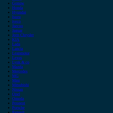
Gonow
Honda
Hyundai
Isuzu
iveco
Jaecoo
Jaguar
Jeep Chrysler
KIA
Lada
Lancia
Leapmotor
Lexus
Lynk & co
Mazda
Mercedes
MG
Mini
Mitsubishi
Nissan
Opel
Omoda
Peugeot
Porsche
Renault