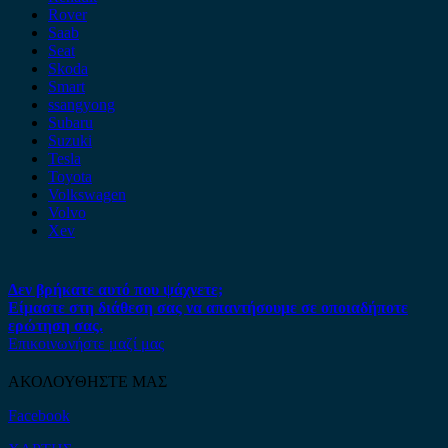
Rover
Saab
Seat
Skoda
Smart
ssangyong
Subaru
Suzuki
Tesla
Toyota
Volkswagen
Volvo
Xev
Δεν βρήκατε αυτό που ψάχνετε;
Είμαστε στη διάθεση σας να απαντήσουμε σε οποιαδήποτε
ερώτηση σας.
Επικοινωνήστε μαζί μας
ΑΚΟΛΟΥΘΗΣΤΕ ΜΑΣ
Facebook