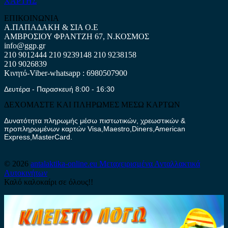
ΧΑΡΤΗΣ
ΕΠΙΚΟΙΝΩΝΙΑ
Α.ΠΑΠΑΔΑΚΗ & ΣΙΑ Ο.Ε
ΑΜΒΡΟΣΙΟΥ ΦΡΑΝΤΖΗ 67, Ν.ΚΟΣΜΟΣ
info@ggp.gr
210 9012444
210 9239148
210 9238158
210 9026839
Κινητό-Viber-whatsapp : 6980507900
Δευτέρα - Παρασκευή 8:00 - 16:30
ΔΕΧΟΜΑΣΤΕ ΚΑΙ ΠΛΗΡΩΜΕΣ ΜΕΣΩ ΚΑΡΤΩΝ
Δυνατότητα πληρωμής μέσω πιστωτικών, χρεωστικών &
προπληρωμένων καρτών Visa,Maestro,Diners,American
Express,MasterCard.
© 2026
antalaktika-online.eu
Μεταχειρισμένα Ανταλλακτικά
Αυτοκινήτων
Καλό καλοκαίρι σε όλους!!