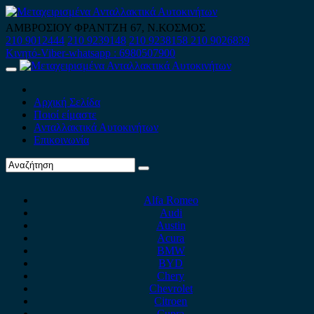
Skip
to
ΑΜΒΡΟΣΙΟΥ ΦΡΑΝΤΖΗ 67, Ν.ΚΟΣΜΟΣ
content
210 9012444
210 9239148
210 9238158
210 9026839
Κινητό-Viber-whatsapp : 6980507900
Primary
Menu
Αρχική Σελίδα
Ποιοί είμαστε
Ανταλλακτικά Αυτοκινήτων
Επικοινωνία
Alfa Romeo
Audi
Austin
Acura
BMW
BYD
Chery
Chevrolet
Citroen
Cupra