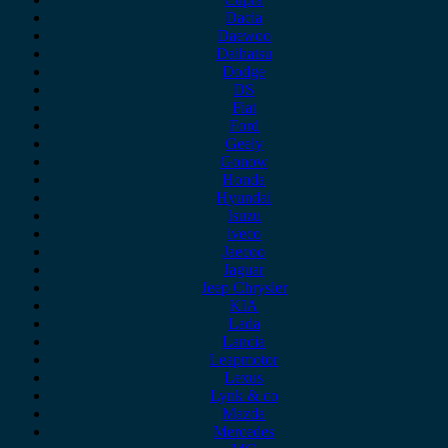
Dacia
Daewoo
Daihatsu
Dodge
DS
Fiat
Ford
Geely
Gonow
Honda
Hyundai
Isuzu
iveco
Jaecoo
Jaguar
Jeep Chrysler
KIA
Lada
Lancia
Leapmotor
Lexus
Lynk & co
Mazda
Mercedes