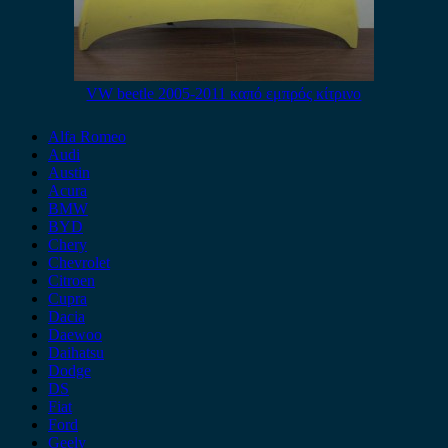
VW beetle 2005-2011 καπό εμπρός κίτρινο
Alfa Romeo
Audi
Austin
Acura
BMW
BYD
Chery
Chevrolet
Citroen
Cupra
Dacia
Daewoo
Daihatsu
Dodge
DS
Fiat
Ford
Geely