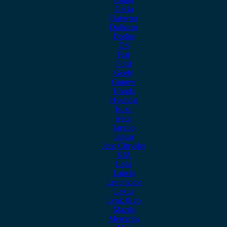
Dacia
Daewoo
Daihatsu
Dodge
DS
Fiat
Ford
Geely
Gonow
Honda
Hyundai
Isuzu
iveco
Jaecoo
Jaguar
Jeep Chrysler
KIA
Lada
Lancia
Leapmotor
Lexus
Lynk & co
Mazda
Mercedes