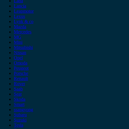
Lada
Lancia
Leapmotor
Lexus
Lynk & co
Mazda
Mercedes
MG
Mini
Mitsubishi
Nissan
Opel
Omoda
Peugeot
Porsche
Renault
Rover
Saab
Seat
Skoda
Smart
ssangyong
Subaru
Suzuki
Tesla