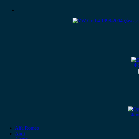
Φα
Φαν
Alfa Romeo
Audi