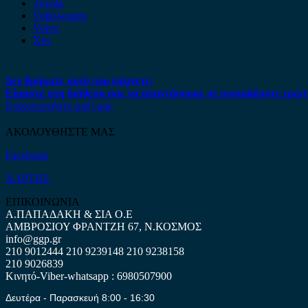
Toyota
Volkswagen
Volvo
Xev
Δεν βρήκατε αυτό που ψάχνετε;
Είμαστε στη διάθεση σας να απαντήσουμε σε οποιαδήποτε ερώτ
Επικοινωνήστε μαζί μας
ΑΚΟΛΟΥΘΗΣΤΕ ΜΑΣ
Facebook
ΧΑΡΤΗΣ
ΕΠΙΚΟΙΝΩΝΙΑ
Α.ΠΑΠΑΔΑΚΗ & ΣΙΑ Ο.Ε
ΑΜΒΡΟΣΙΟΥ ΦΡΑΝΤΖΗ 67, Ν.ΚΟΣΜΟΣ
info@ggp.gr
210 9012444
210 9239148
210 9238158
210 9026839
Κινητό-Viber-whatsapp : 6980507900
Δευτέρα - Παρασκευή 8:00 - 16:30