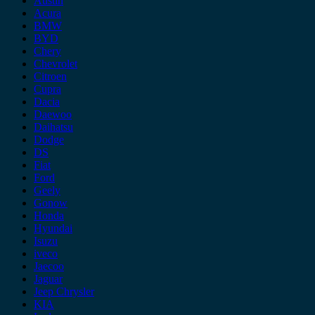
Austin
Acura
BMW
BYD
Chery
Chevrolet
Citroen
Cupra
Dacia
Daewoo
Daihatsu
Dodge
DS
Fiat
Ford
Geely
Gonow
Honda
Hyundai
Isuzu
iveco
Jaecoo
Jaguar
Jeep Chrysler
KIA