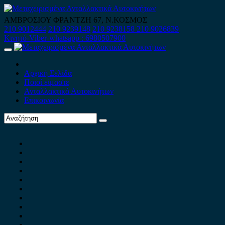
Skip
to
ΑΜΒΡΟΣΙΟΥ ΦΡΑΝΤΖΗ 67, Ν.ΚΟΣΜΟΣ
content
210 9012444
210 9239148
210 9238158
210 9026839
Κινητό-Viber-whatsapp : 6980507900
Primary
Menu
Αρχική Σελίδα
Ποιοί είμαστε
Ανταλλακτικά Αυτοκινήτων
Επικοινωνία