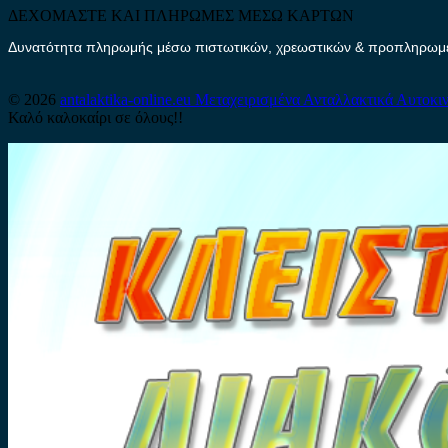
ΔΕΧΟΜΑΣΤΕ ΚΑΙ ΠΛΗΡΩΜΕΣ ΜΕΣΩ ΚΑΡΤΩΝ
Δυνατότητα πληρωμής μέσω πιστωτικών, χρεωστικών & προπληρωμέν
© 2026
antalaktika-online.eu
Μεταχειρισμένα Ανταλλακτικά Αυτοκι
Καλό καλοκαίρι σε όλους!!