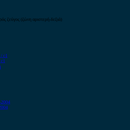
ός ζεύγος (ζώνη αριστερή-δεξιά)
 c1
2004