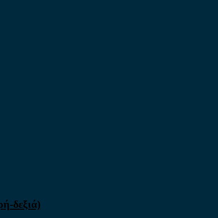
ρή-δεξιά)