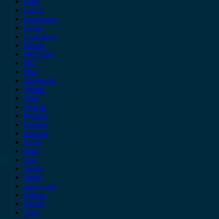
Lada
Lancia
Leapmotor
Lexus
Lynk & co
Mazda
Mercedes
MG
Mini
Mitsubishi
Nissan
Opel
Omoda
Peugeot
Porsche
Renault
Rover
Saab
Seat
Skoda
Smart
ssangyong
Subaru
Suzuki
Tesla