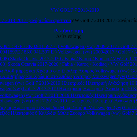
VW GOLF 7 2013-2019
VW Golf 7 2013-2017 φανάρι πί
Ρωτήστε τιμή
Δείτε επίσης
41597E / 8K0.941.597 E ) Volkswagen (vw) 2009-2017 / Golf 7 / Au
koda Octavia 2017-2020 / Fabia / Karoq / Kodiaq / VW Golf 2014- / 
Αισθητήρες και Χρώμιο στο Σπόιλερ Άσπρος Volkswagen (vw) Golf 7
wagen (vw) Golf 7 2013-2019 Ηλεκτρικός Ηλεκτρική Ανάκληση 10 
olkswagen (vw) Golf 7 2013-2019 Ηλεκτρικός Ηλεκτρική Ανάκληση
εξιός Ηλεκτρικός 6 Καλώδια Μπλε Σκούρο Volkswagen (vw) Golf 7 2