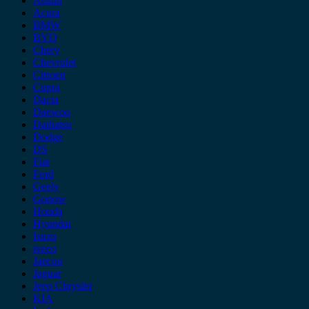
Austin
Acura
BMW
BYD
Chery
Chevrolet
Citroen
Cupra
Dacia
Daewoo
Daihatsu
Dodge
DS
Fiat
Ford
Geely
Gonow
Honda
Hyundai
Isuzu
iveco
Jaecoo
Jaguar
Jeep Chrysler
KIA