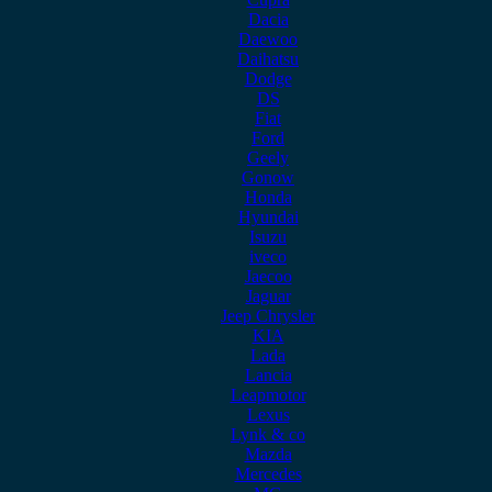
Dacia
Daewoo
Daihatsu
Dodge
DS
Fiat
Ford
Geely
Gonow
Honda
Hyundai
Isuzu
iveco
Jaecoo
Jaguar
Jeep Chrysler
KIA
Lada
Lancia
Leapmotor
Lexus
Lynk & co
Mazda
Mercedes