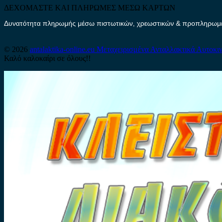
ΔΕΧΟΜΑΣΤΕ ΚΑΙ ΠΛΗΡΩΜΕΣ ΜΕΣΩ ΚΑΡΤΩΝ
Δυνατότητα πληρωμής μέσω πιστωτικών, χρεωστικών & προπληρωμέν
© 2026
antalaktika-online.eu
Μεταχειρισμένα Ανταλλακτικά Αυτοκι
Καλό καλοκαίρι σε όλους!!