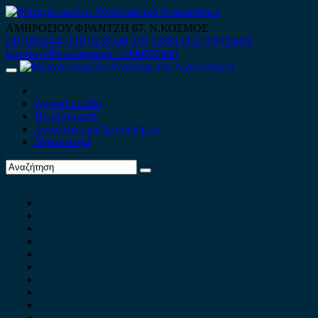
Skip
to
ΑΜΒΡΟΣΙΟΥ ΦΡΑΝΤΖΗ 67, Ν.ΚΟΣΜΟΣ
content
210 9012444
210 9239148
210 9238158
210 9026839
Κινητό-Viber-whatsapp : 6980507900
Primary
Menu
Αρχική Σελίδα
Ποιοί είμαστε
Ανταλλακτικά Αυτοκινήτων
Επικοινωνία