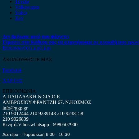
Toyota
Volkswagen
Volvo
Xev
Δεν βρήκατε αυτό που ψάχνετε;
Είμαστε στη διάθεση σας να απαντήσουμε σε οποιαδήποτε ερώτ
Επικοινωνήστε μαζί μας
ΑΚΟΛΟΥΘΗΣΤΕ ΜΑΣ
Facebook
ΧΑΡΤΗΣ
ΕΠΙΚΟΙΝΩΝΙΑ
Α.ΠΑΠΑΔΑΚΗ & ΣΙΑ Ο.Ε
ΑΜΒΡΟΣΙΟΥ ΦΡΑΝΤΖΗ 67, Ν.ΚΟΣΜΟΣ
info@ggp.gr
210 9012444
210 9239148
210 9238158
210 9026839
Κινητό-Viber-whatsapp : 6980507900
Δευτέρα - Παρασκευή 8:00 - 16:30