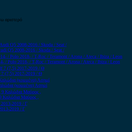
σω αριστερό
di Q5 2008-2016 / Skoda / Seat /
Polo 2018- / T-Roc / Teramont / Arona / Ateca / Ibiza / Leon
 (7,5) 2017-2019 / Θ
Καλώδια (κομμένα) Ασημί
 9 Καλώδια Μαύρος ,
013-2019 / Γ