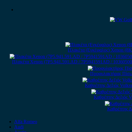
Πλακέτα (Εγκέφαλος) Xenon (8K09
Πλακέτα Xenon (7P5.941.591.AD / 7P5941591AD / 1036050008) S
Προφυλακτήρας Πίσω 
Καθρέπτης Δεξιός Volks
Καθρέπτης Δεξιός V
Καθρέπτης Δ
Alfa Romeo
Audi