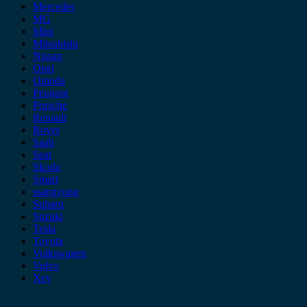
Mercedes
MG
Mini
Mitsubishi
Nissan
Opel
Omoda
Peugeot
Porsche
Renault
Rover
Saab
Seat
Skoda
Smart
ssangyong
Subaru
Suzuki
Tesla
Toyota
Volkswagen
Volvo
Xev