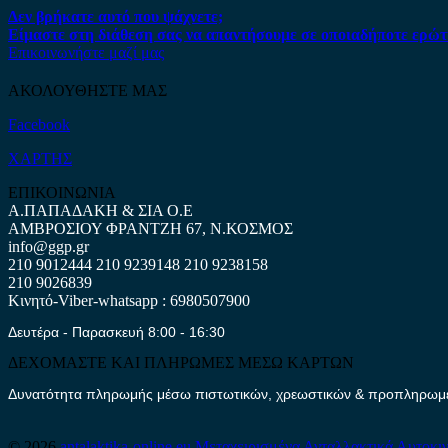
Δεν βρήκατε αυτό που ψάχνετε;
Είμαστε στη διάθεση σας να απαντήσουμε σε οποιαδήποτε ερώτ
Επικοινωνήστε μαζί μας
ΑΚΟΛΟΥΘΗΣΤΕ ΜΑΣ
Facebook
ΧΑΡΤΗΣ
ΕΠΙΚΟΙΝΩΝΙΑ
Α.ΠΑΠΑΔΑΚΗ & ΣΙΑ Ο.Ε
ΑΜΒΡΟΣΙΟΥ ΦΡΑΝΤΖΗ 67, Ν.ΚΟΣΜΟΣ
info@ggp.gr
210 9012444
210 9239148
210 9238158
210 9026839
Κινητό-Viber-whatsapp : 6980507900
Δευτέρα - Παρασκευή 8:00 - 16:30
ΔΕΧΟΜΑΣΤΕ ΚΑΙ ΠΛΗΡΩΜΕΣ ΜΕΣΩ ΚΑΡΤΩΝ
Δυνατότητα πληρωμής μέσω πιστωτικών, χρεωστικών & προπληρωμέν
© 2026
antalaktika-online.eu
Μεταχειρισμένα Ανταλλακτικά Αυτοκι