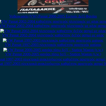
Volkswagen (VW) Passat 2000-2005 Εμπρός Δεξί Φανάρι
VW Passat 2002-2004 καθρέπτης αριστερός ηλεκτρικός με φλας ασημ
VW Passat 2002-2004 ηλεκτρικός καθρέπτης δεξιός ασημί με φλας
VW Passat 1997-2003 ηλεκτρικός καθρέπτης αριστερός μαύρος
VW Passat 2000-2005 φανάρι πίσω δεξί – Station Wagon (s.w.)
t 1997-2003 ηλεκτρικά ανακλινόμενος καθρέπτης αριστερός ασημί 