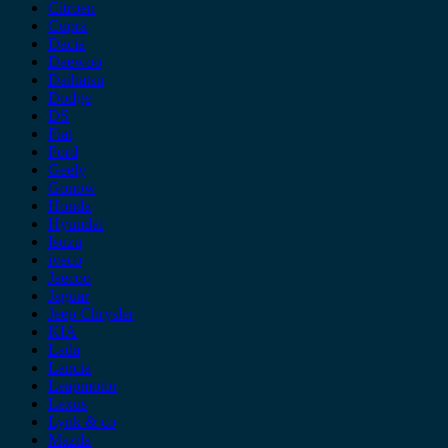
Citroen
Cupra
Dacia
Daewoo
Daihatsu
Dodge
DS
Fiat
Ford
Geely
Gonow
Honda
Hyundai
Isuzu
iveco
Jaecoo
Jaguar
Jeep Chrysler
KIA
Lada
Lancia
Leapmotor
Lexus
Lynk & co
Mazda