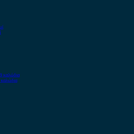
ί
9 καλώδια