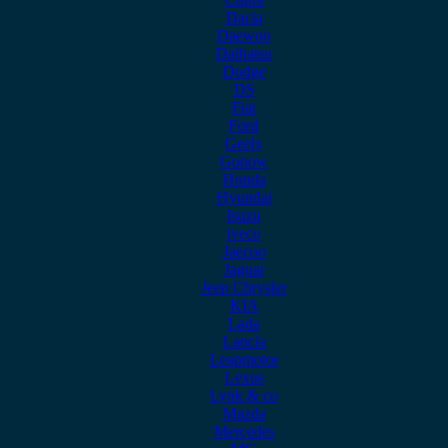
Dacia
Daewoo
Daihatsu
Dodge
DS
Fiat
Ford
Geely
Gonow
Honda
Hyundai
Isuzu
iveco
Jaecoo
Jaguar
Jeep Chrysler
KIA
Lada
Lancia
Leapmotor
Lexus
Lynk & co
Mazda
Mercedes