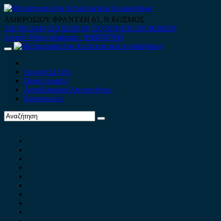
Skip
to
ΑΜΒΡΟΣΙΟΥ ΦΡΑΝΤΖΗ 67, Ν.ΚΟΣΜΟΣ
content
210 9012444
210 9239148
210 9238158
210 9026839
Κινητό-Viber-whatsapp : 6980507900
Primary
Menu
Αρχική Σελίδα
Ποιοί είμαστε
Ανταλλακτικά Αυτοκινήτων
Επικοινωνία