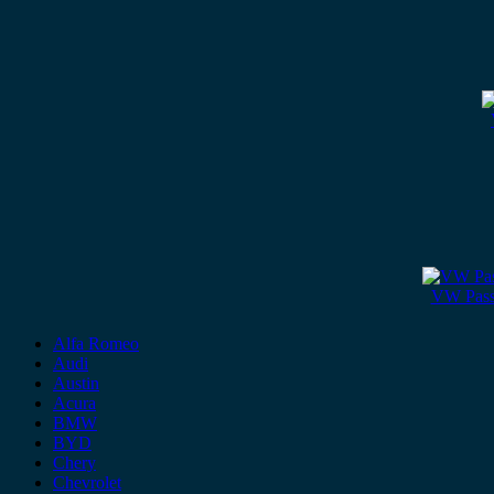
VW Passa
Alfa Romeo
Audi
Austin
Acura
BMW
BYD
Chery
Chevrolet