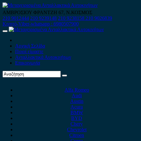
Skip
to
ΑΜΒΡΟΣΙΟΥ ΦΡΑΝΤΖΗ 67, Ν.ΚΟΣΜΟΣ
content
210 9012444
210 9239148
210 9238158
210 9026839
Κινητό-Viber-whatsapp : 6980507900
Primary
Menu
Αρχική Σελίδα
Ποιοί είμαστε
Ανταλλακτικά Αυτοκινήτων
Επικοινωνία
Alfa Romeo
Audi
Austin
Acura
BMW
BYD
Chery
Chevrolet
Citroen
Cupra