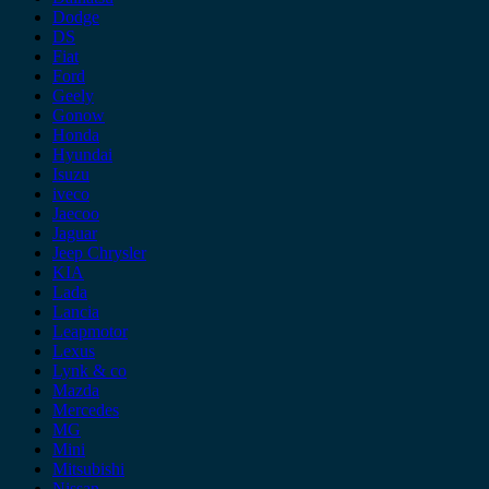
Dodge
DS
Fiat
Ford
Geely
Gonow
Honda
Hyundai
Isuzu
iveco
Jaecoo
Jaguar
Jeep Chrysler
KIA
Lada
Lancia
Leapmotor
Lexus
Lynk & co
Mazda
Mercedes
MG
Mini
Mitsubishi
Nissan