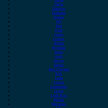
Dacia
Daewoo
Daihatsu
Dodge
DS
Fiat
Ford
Geely
Gonow
Honda
Hyundai
Isuzu
iveco
Jaecoo
Jaguar
Jeep Chrysler
KIA
Lada
Lancia
Leapmotor
Lexus
Lynk & co
Mazda
Mercedes