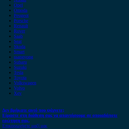
Opel
Omoda
Peugeot
Porsche
Renault
Rover
Saab
Seat
Skoda
Smart
ssangyong
Subaru
Suzuki
Tesla
Toyota
Volkswagen
Volvo
Xev
Δεν βρήκατε αυτό που ψάχνετε;
Είμαστε στη διάθεση σας να απαντήσουμε σε οποιαδήποτε
ερώτηση σας.
Επικοινωνήστε μαζί μας