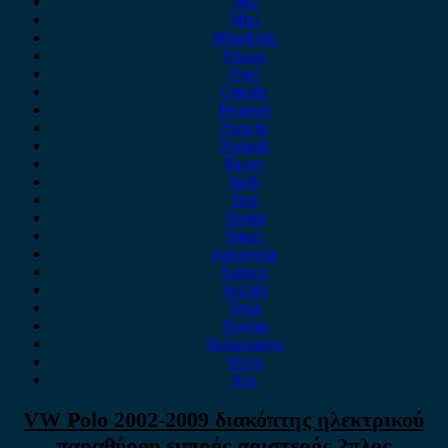
MG
Mini
Mitsubishi
Nissan
Opel
Omoda
Peugeot
Porsche
Renault
Rover
Saab
Seat
Skoda
Smart
ssangyong
Subaru
Suzuki
Tesla
Toyota
Volkswagen
Volvo
Xev
VW Polo 2002-2009 διακόπτης ηλεκτρικού
παραθύρου εμπρός αριστερός 2πλος