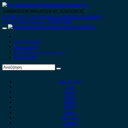
Skip
to
ΑΜΒΡΟΣΙΟΥ ΦΡΑΝΤΖΗ 67, Ν.ΚΟΣΜΟΣ
content
210 9012444
210 9239148
210 9238158
210 9026839
Κινητό-Viber-whatsapp : 6980507900
Primary
Menu
Αρχική Σελίδα
Ποιοί είμαστε
Ανταλλακτικά Αυτοκινήτων
Επικοινωνία
Alfa Romeo
Audi
Austin
Acura
BMW
BYD
Chery
Chevrolet
Citroen
Cupra