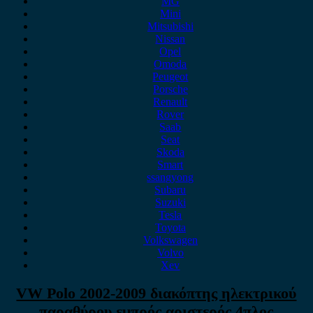
MG
Mini
Mitsubishi
Nissan
Opel
Omoda
Peugeot
Porsche
Renault
Rover
Saab
Seat
Skoda
Smart
ssangyong
Subaru
Suzuki
Tesla
Toyota
Volkswagen
Volvo
Xev
VW Polo 2002-2009 διακόπτης ηλεκτρικού
παραθύρου εμπρός αριστερός 4πλος