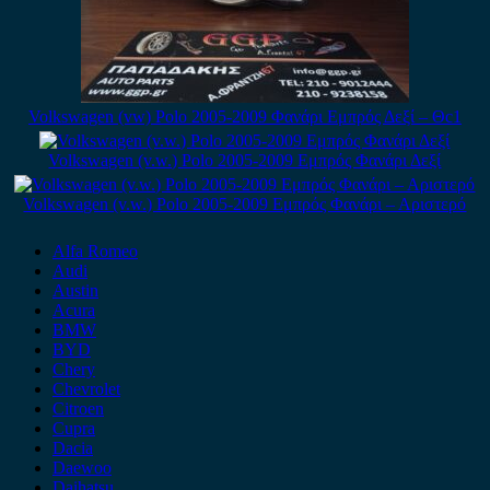
Volkswagen (vw) Polo 2005-2009 Φανάρι Εμπρός Δεξί – Θc1
Volkswagen (v.w.) Polo 2005-2009 Εμπρός Φανάρι Δεξί
Volkswagen (v.w.) Polo 2005-2009 Εμπρός Φανάρι – Αριστερό
Alfa Romeo
Audi
Austin
Acura
BMW
BYD
Chery
Chevrolet
Citroen
Cupra
Dacia
Daewoo
Daihatsu