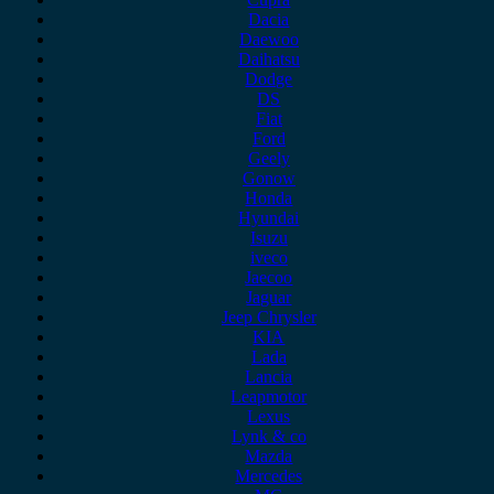
Dacia
Daewoo
Daihatsu
Dodge
DS
Fiat
Ford
Geely
Gonow
Honda
Hyundai
Isuzu
iveco
Jaecoo
Jaguar
Jeep Chrysler
KIA
Lada
Lancia
Leapmotor
Lexus
Lynk & co
Mazda
Mercedes