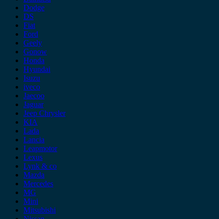
Dodge
DS
Fiat
Ford
Geely
Gonow
Honda
Hyundai
Isuzu
iveco
Jaecoo
Jaguar
Jeep Chrysler
KIA
Lada
Lancia
Leapmotor
Lexus
Lynk & co
Mazda
Mercedes
MG
Mini
Mitsubishi
Nissan