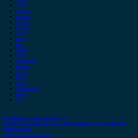
Opel
Omoda
Peugeot
Porsche
Renault
Rover
Saab
Seat
Skoda
Smart
ssangyong
Subaru
Suzuki
Tesla
Toyota
Volkswagen
Volvo
Xev
Δεν βρήκατε αυτό που ψάχνετε;
Είμαστε στη διάθεση σας να απαντήσουμε σε οποιαδήποτε
ερώτηση σας.
Επικοινωνήστε μαζί μας