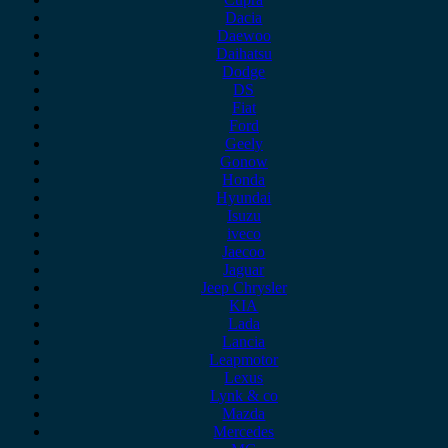
Dacia
Daewoo
Daihatsu
Dodge
DS
Fiat
Ford
Geely
Gonow
Honda
Hyundai
Isuzu
iveco
Jaecoo
Jaguar
Jeep Chrysler
KIA
Lada
Lancia
Leapmotor
Lexus
Lynk & co
Mazda
Mercedes