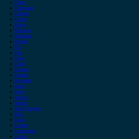
Chery
Chevrolet
Citroen
Cupra
Dacia
Daewoo
Daihatsu
Dodge
DS
Fiat
Ford
Geely
Gonow
Honda
Hyundai
Isuzu
iveco
Jaecoo
Jaguar
Jeep Chrysler
KIA
Lada
Lancia
Leapmotor
Lexus