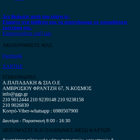
Δεν βρήκατε αυτό που ψάχνετε;
Είμαστε στη διάθεση σας να απαντήσουμε σε οποιαδήποτε
ερώτηση σας.
Επικοινωνήστε μαζί μας
ΑΚΟΛΟΥΘΗΣΤΕ ΜΑΣ
Facebook
ΧΑΡΤΗΣ
ΕΠΙΚΟΙΝΩΝΙΑ
Α.ΠΑΠΑΔΑΚΗ & ΣΙΑ Ο.Ε
ΑΜΒΡΟΣΙΟΥ ΦΡΑΝΤΖΗ 67, Ν.ΚΟΣΜΟΣ
info@ggp.gr
210 9012444
210 9239148
210 9238158
210 9026839
Κινητό-Viber-whatsapp : 6980507900
Δευτέρα - Παρασκευή 8:00 - 16:30
ΔΕΧΟΜΑΣΤΕ ΚΑΙ ΠΛΗΡΩΜΕΣ ΜΕΣΩ ΚΑΡΤΩΝ
Δυνατότητα πληρωμής μέσω πιστωτικών, χρεωστικών &