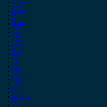
Lynk & co
Mazda
Mercedes
MG
Mini
Mitsubishi
Nissan
Opel
Omoda
Peugeot
Porsche
Renault
Rover
Saab
Seat
Skoda
Smart
ssangyong
Subaru
Suzuki
Tesla
Toyota
Volkswagen
Volvo
Xev