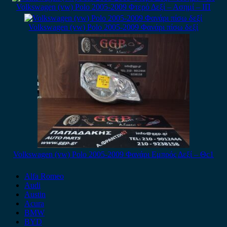
Volkswagen (vw) Polo 2005-2009 Φτερό Δεξί – Ασημί – ΙΠ
Volkswagen (vw) Polo 2005-2009 Φανάρι πίσω δεξί
Volkswagen (vw) Polo 2005-2009 Φανάρι Εμπρός Δεξί – Θc1
Alfa Romeo
Audi
Austin
Acura
BMW
BYD