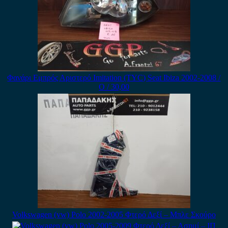
Φανάρι Εμπρός Αριστερό Imitation (TYC) Seat Ibiza 2002-2008 /
Ο / 30,00
Volkswagen (vw) Polo 2002-2005 Φτερό Δεξί – Μπλε Σκούρο