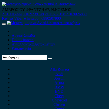
Skip
to
ΑΜΒΡΟΣΙΟΥ ΦΡΑΝΤΖΗ 67, Ν.ΚΟΣΜΟΣ
content
210 9012444
210 9239148
210 9238158
210 9026839
Κινητό-Viber-whatsapp : 6980507900
Primary
Menu
Αρχική Σελίδα
Ποιοί είμαστε
Ανταλλακτικά Αυτοκινήτων
Επικοινωνία
Alfa Romeo
Audi
Austin
Acura
BMW
BYD
Chery
Chevrolet
Citroen
Cupra