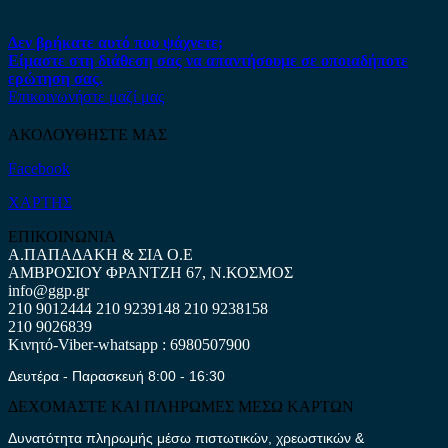
Δεν βρήκατε αυτό που ψάχνετε;
Είμαστε στη διάθεση σας να απαντήσουμε σε οποιαδήποτε
ερώτηση σας.
Επικοινωνήστε μαζί μας
ΑΚΟΛΟΥΘΗΣΤΕ ΜΑΣ
Facebook
ΧΑΡΤΗΣ
ΕΠΙΚΟΙΝΩΝΙΑ
Α.ΠΑΠΑΔΑΚΗ & ΣΙΑ Ο.Ε
ΑΜΒΡΟΣΙΟΥ ΦΡΑΝΤΖΗ 67, Ν.ΚΟΣΜΟΣ
info@ggp.gr
210 9012444
210 9239148
210 9238158
210 9026839
Κινητό-Viber-whatsapp : 6980507900
Δευτέρα - Παρασκευή 8:00 - 16:30
ΔΕΧΟΜΑΣΤΕ ΚΑΙ ΠΛΗΡΩΜΕΣ ΜΕΣΩ ΚΑΡΤΩΝ
Δυνατότητα πληρωμής μέσω πιστωτικών, χρεωστικών &