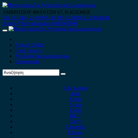
Skip
to
ΑΜΒΡΟΣΙΟΥ ΦΡΑΝΤΖΗ 67, Ν.ΚΟΣΜΟΣ
content
210 9012444
210 9239148
210 9238158
210 9026839
Κινητό-Viber-whatsapp : 6980507900
Primary
Menu
Αρχική Σελίδα
Ποιοί είμαστε
Ανταλλακτικά Αυτοκινήτων
Επικοινωνία
Alfa Romeo
Audi
Austin
Acura
BMW
BYD
Chery
Chevrolet
Citroen
Cupra