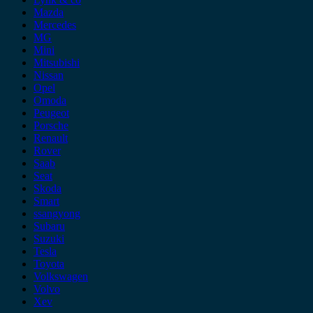
Mazda
Mercedes
MG
Mini
Mitsubishi
Nissan
Opel
Omoda
Peugeot
Porsche
Renault
Rover
Saab
Seat
Skoda
Smart
ssangyong
Subaru
Suzuki
Tesla
Toyota
Volkswagen
Volvo
Xev