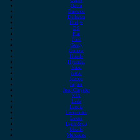
Dacia
Daewoo
Daihatsu
Dodge
DS
Fiat
Ford
Geely
Gonow
Honda
Hyundai
Isuzu
iveco
Jaecoo
Jaguar
Jeep Chrysler
KIA
Lada
Lancia
Leapmotor
Lexus
Lynk & co
Mazda
Mercedes