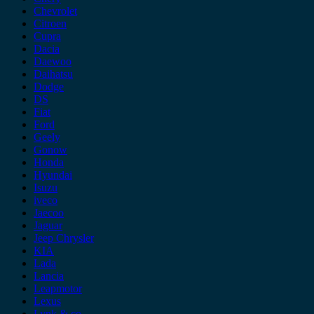
Chevrolet
Citroen
Cupra
Dacia
Daewoo
Daihatsu
Dodge
DS
Fiat
Ford
Geely
Gonow
Honda
Hyundai
Isuzu
iveco
Jaecoo
Jaguar
Jeep Chrysler
KIA
Lada
Lancia
Leapmotor
Lexus
Lynk & co