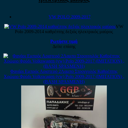
VW POLO 2009-2017
VW
Polo 2009-2014 καθρέπτης δεξιός ηλεκτρικός μαύρος
Ρωτήστε τιμή
Δείτε επίσης
Φανάρι Εμπρός Αριστερό 2Λαμπο Στρογγυλός Καθρέπτης
Χρώμιο Φρύδι Volkswagen (vw) Polo 2009-2017 (IMITATION) ,
(BASH SPASMENH)