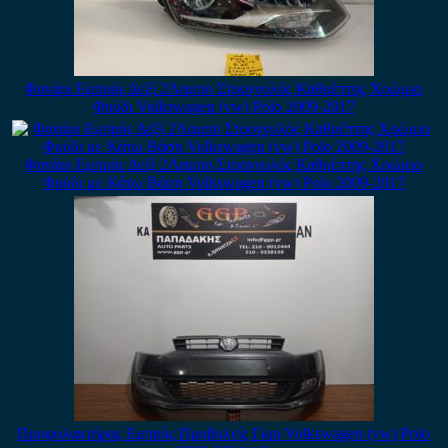
Φανάρι Εμπρός Δεξί 2Λαμπο Στρογγυλός Καθρέπτης Χρώμιο
Φρύδι Volkswagen (vw) Polo 2009-2017
Φανάρι Εμπρός Δεξί 2Λαμπο Στρογγυλός Καθρέπτης Χρώμιο
Φρύδι με Κάτω Βάση Volkswagen (vw) Polo 2009-2017
Προφυλακτήρας Εμπρός Προβολείς Γκρι Volkswagen (vw) Polo