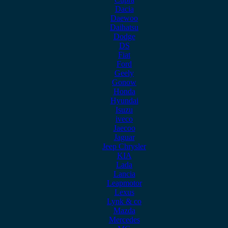
Dacia
Daewoo
Daihatsu
Dodge
DS
Fiat
Ford
Geely
Gonow
Honda
Hyundai
Isuzu
iveco
Jaecoo
Jaguar
Jeep Chrysler
KIA
Lada
Lancia
Leapmotor
Lexus
Lynk & co
Mazda
Mercedes