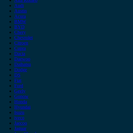
Alfa Romeo
Audi
Austin
Acura
BMW
BYD
Chery
Chevrolet
Citroen
Cupra
Dacia
Daewoo
Daihatsu
Dodge
DS
Fiat
Ford
Geely
Gonow
Honda
Hyundai
Isuzu
iveco
Jaecoo
Jaguar