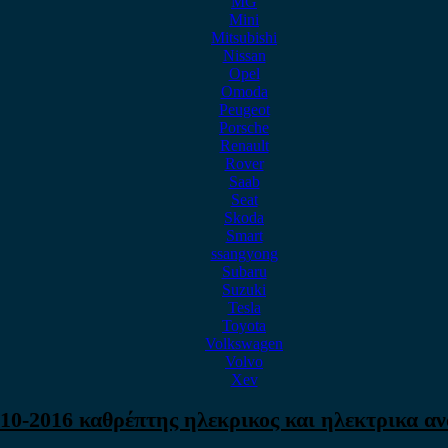
MG
Mini
Mitsubishi
Nissan
Opel
Omoda
Peugeot
Porsche
Renault
Rover
Saab
Seat
Skoda
Smart
ssangyong
Subaru
Suzuki
Tesla
Toyota
Volkswagen
Volvo
Xev
10-2016 καθρέπτης ηλεκρικος και ηλεκτρικα α