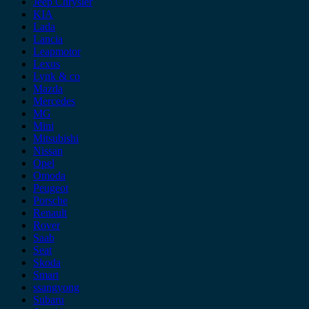
Jeep Chrysler
KIA
Lada
Lancia
Leapmotor
Lexus
Lynk & co
Mazda
Mercedes
MG
Mini
Mitsubishi
Nissan
Opel
Omoda
Peugeot
Porsche
Renault
Rover
Saab
Seat
Skoda
Smart
ssangyong
Subaru