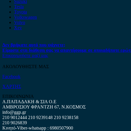
Suzuki
Tesla
Toyota
Volkswagen
Volvo
Xev
Δεν βρήκατε αυτό που ψάχνετε;
Είμαστε στη διάθεση σας να απαντήσουμε σε οποιαδήποτε ερώτ
Επικοινωνήστε μαζί μας
ΑΚΟΛΟΥΘΗΣΤΕ ΜΑΣ
Facebook
ΧΑΡΤΗΣ
ΕΠΙΚΟΙΝΩΝΙΑ
Α.ΠΑΠΑΔΑΚΗ & ΣΙΑ Ο.Ε
ΑΜΒΡΟΣΙΟΥ ΦΡΑΝΤΖΗ 67, Ν.ΚΟΣΜΟΣ
info@ggp.gr
210 9012444
210 9239148
210 9238158
210 9026839
Κινητό-Viber-whatsapp : 6980507900