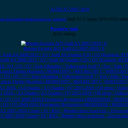
AUDI A5 2007-2016
Audi A5 2 πορτο 2010-2016 καθρ
Ρωτήστε τιμή
Δείτε επίσης
Φανάρι Εμπρός Δεξί Audi A5 2007-2010 / Ε
ς Audi A4 2008-2012 / A5 / Audi A6 Quattro (C6) / Q5 (Κωδικός: 8
3 / Q5 / Q7 / Seat Alhambra / Volkswagen Golf 7 / Eos / Jetta / Passa
Lancia Thema (Κωδικός: 8K0941597C / 8K0.941.597 C, W003T2017
2018- / A4 Quattro / A5 Quattro / Q7 2015-2019 / Q8 etron / Volk
3 / Q3 / Q5 2009-2016 Εγκέφαλος Βεντιλατέρ (8K0959501F / 8K091
5 2007-2010 Coupe / S5 / RS5 – Φανάρι πίσω Αριστερό – Εσωτερικ