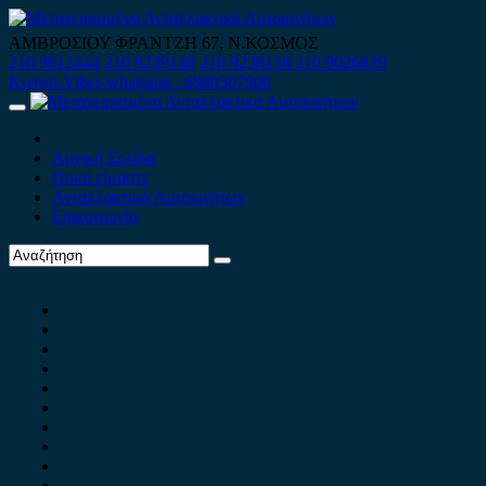
Skip
to
ΑΜΒΡΟΣΙΟΥ ΦΡΑΝΤΖΗ 67, Ν.ΚΟΣΜΟΣ
content
210 9012444
210 9239148
210 9238158
210 9026839
Κινητό-Viber-whatsapp : 6980507900
Primary
Menu
Αρχική Σελίδα
Ποιοί είμαστε
Ανταλλακτικά Αυτοκινήτων
Επικοινωνία