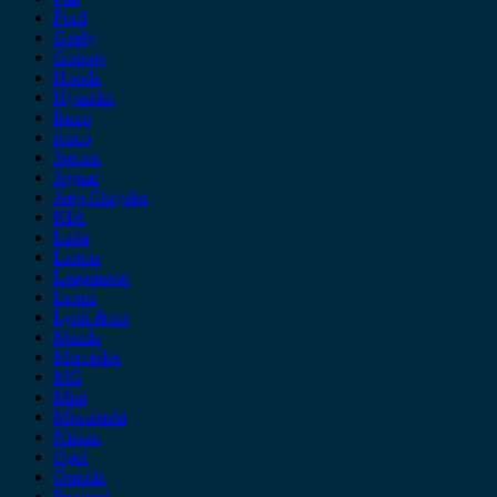
Ford
Geely
Gonow
Honda
Hyundai
Isuzu
iveco
Jaecoo
Jaguar
Jeep Chrysler
KIA
Lada
Lancia
Leapmotor
Lexus
Lynk & co
Mazda
Mercedes
MG
Mini
Mitsubishi
Nissan
Opel
Omoda
Peugeot