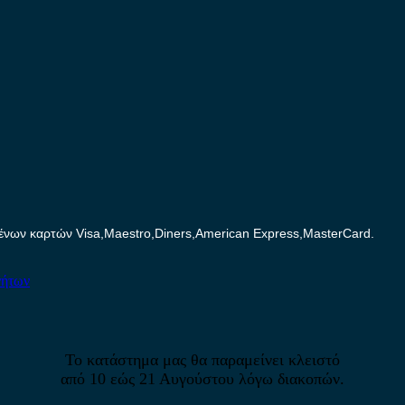
ων καρτών Visa,Maestro,Diners,American Express,MasterCard.
νήτων
Το κατάστημα μας θα παραμείνει κλειστό
από 10 εώς 21 Αυγούστου λόγω διακοπών.