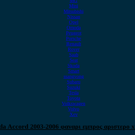
MG
Mini
Mitsubishi
Nissan
Opel
Omoda
Peugeot
Porsche
Renault
Rover
Saab
Seat
Skoda
Smart
ssangyong
Subaru
Suzuki
Tesla
Toyota
Volkswagen
Volvo
Xev
a Accord 2003-2006 φαναρι εμπρος αριστερο 