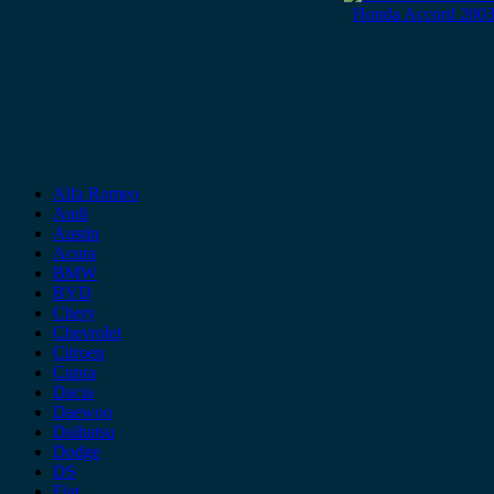
Honda Accord 2003-
Alfa Romeo
Audi
Austin
Acura
BMW
BYD
Chery
Chevrolet
Citroen
Cupra
Dacia
Daewoo
Daihatsu
Dodge
DS
Fiat