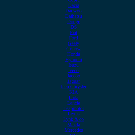
Dacia
Daewoo
Daihatsu
Dodge
DS
Fiat
Ford
Geely
Gonow
Honda
Hyundai
Isuzu
iveco
Jaecoo
Jaguar
Jeep Chrysler
KIA
Lada
Lancia
Leapmotor
Lexus
Lynk & co
Mazda
Mercedes