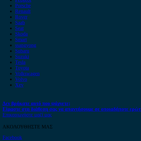
Porsche
Renault
Rover
Saab
Seat
Skoda
Smart
ssangyong
Subaru
Suzuki
Tesla
Toyota
Volkswagen
Volvo
Xev
Δεν βρήκατε αυτό που ψάχνετε;
Είμαστε στη διάθεση σας να απαντήσουμε σε οποιαδήποτε ερώτ
Επικοινωνήστε μαζί μας
ΑΚΟΛΟΥΘΗΣΤΕ ΜΑΣ
Facebook