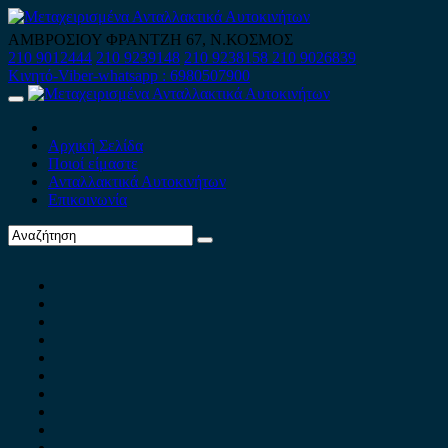
Skip
to
ΑΜΒΡΟΣΙΟΥ ΦΡΑΝΤΖΗ 67, Ν.ΚΟΣΜΟΣ
content
210 9012444
210 9239148
210 9238158
210 9026839
Κινητό-Viber-whatsapp : 6980507900
Primary
Menu
Αρχική Σελίδα
Ποιοί είμαστε
Ανταλλακτικά Αυτοκινήτων
Επικοινωνία