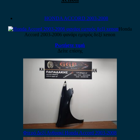
HONDA ACCORD 2003-2008
Honda
Accord 2003-2006 φανάρι εμπρός δεξί xenon
Ρωτήστε τιμή
Δείτε επίσης
Φτερό Δεξί Ανθρακί Honda Accord 2003-2008