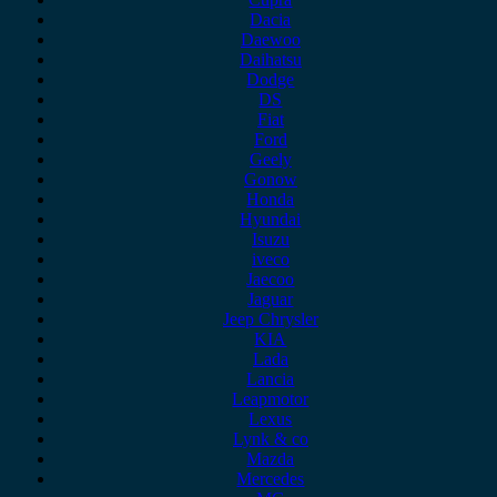
Dacia
Daewoo
Daihatsu
Dodge
DS
Fiat
Ford
Geely
Gonow
Honda
Hyundai
Isuzu
iveco
Jaecoo
Jaguar
Jeep Chrysler
KIA
Lada
Lancia
Leapmotor
Lexus
Lynk & co
Mazda
Mercedes