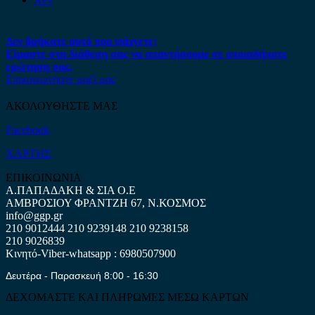
Δεν βρήκατε αυτό που ψάχνετε;
Είμαστε στη διάθεση σας να απαντήσουμε σε οποιαδήποτε
ερώτηση σας.
Επικοινωνήστε μαζί μας
ΑΚΟΛΟΥΘΗΣΤΕ ΜΑΣ
Facebook
ΧΑΡΤΗΣ
ΕΠΙΚΟΙΝΩΝΙΑ
Α.ΠΑΠΑΔΑΚΗ & ΣΙΑ Ο.Ε
ΑΜΒΡΟΣΙΟΥ ΦΡΑΝΤΖΗ 67, Ν.ΚΟΣΜΟΣ
info@ggp.gr
210 9012444
210 9239148
210 9238158
210 9026839
Κινητό-Viber-whatsapp : 6980507900
Δευτέρα - Παρασκευή 8:00 - 16:30
ΔΕΧΟΜΑΣΤΕ ΚΑΙ ΠΛΗΡΩΜΕΣ ΜΕΣΩ ΚΑΡΤΩΝ