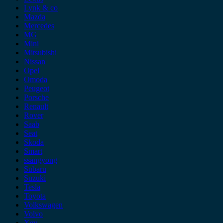
Lynk & co
Mazda
Mercedes
MG
Mini
Mitsubishi
Nissan
Opel
Omoda
Peugeot
Porsche
Renault
Rover
Saab
Seat
Skoda
Smart
ssangyong
Subaru
Suzuki
Tesla
Toyota
Volkswagen
Volvo
Xev