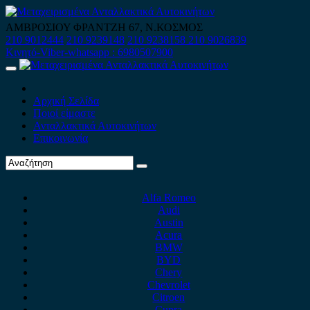
Skip
to
ΑΜΒΡΟΣΙΟΥ ΦΡΑΝΤΖΗ 67, Ν.ΚΟΣΜΟΣ
content
210 9012444
210 9239148
210 9238158
210 9026839
Κινητό-Viber-whatsapp : 6980507900
Primary
Menu
Αρχική Σελίδα
Ποιοί είμαστε
Ανταλλακτικά Αυτοκινήτων
Επικοινωνία
Alfa Romeo
Audi
Austin
Acura
BMW
BYD
Chery
Chevrolet
Citroen
Cupra