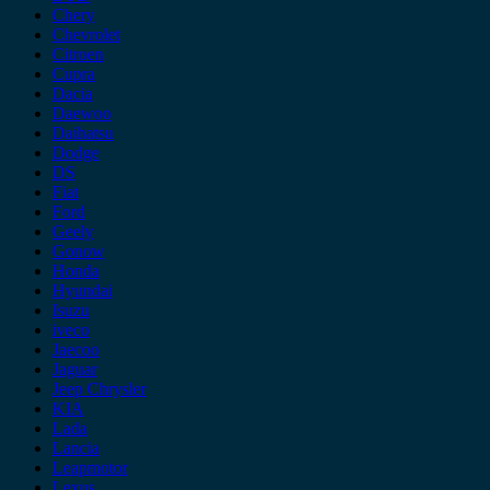
Chery
Chevrolet
Citroen
Cupra
Dacia
Daewoo
Daihatsu
Dodge
DS
Fiat
Ford
Geely
Gonow
Honda
Hyundai
Isuzu
iveco
Jaecoo
Jaguar
Jeep Chrysler
KIA
Lada
Lancia
Leapmotor
Lexus