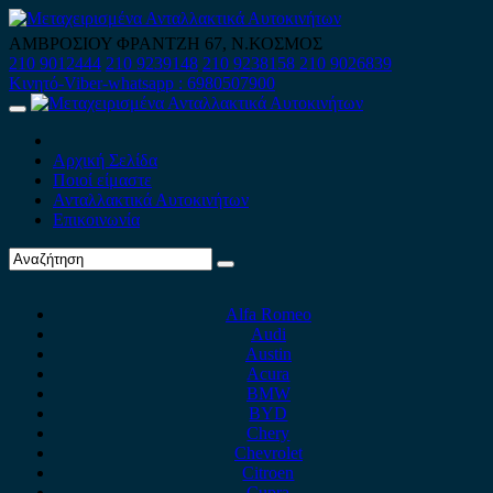
Skip
to
ΑΜΒΡΟΣΙΟΥ ΦΡΑΝΤΖΗ 67, Ν.ΚΟΣΜΟΣ
content
210 9012444
210 9239148
210 9238158
210 9026839
Κινητό-Viber-whatsapp : 6980507900
Primary
Menu
Αρχική Σελίδα
Ποιοί είμαστε
Ανταλλακτικά Αυτοκινήτων
Επικοινωνία
Alfa Romeo
Audi
Austin
Acura
BMW
BYD
Chery
Chevrolet
Citroen
Cupra