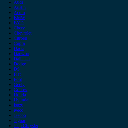
Audi
Austin
Acura
BMW
BYD
Chery
Chevrolet
Citroen
Cupra
Dacia
Daewoo
Daihatsu
Dodge
DS
Fiat
Ford
Geely
Gonow
Honda
Hyundai
Isuzu
iveco
Jaecoo
Jaguar
Jeep Chrysler