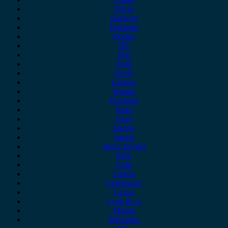
Dacia
Daewoo
Daihatsu
Dodge
DS
Fiat
Ford
Geely
Gonow
Honda
Hyundai
Isuzu
iveco
Jaecoo
Jaguar
Jeep Chrysler
KIA
Lada
Lancia
Leapmotor
Lexus
Lynk & co
Mazda
Mercedes