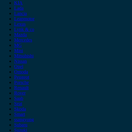
KIA
Lada
Lancia
Leapmotor
Lexus
Lynk & co
Mazda
Mercedes
MG
Mini
Mitsubishi
Nissan
Opel
Omoda
Peugeot
Porsche
Renault
Rover
Saab
Seat
Skoda
Smart
ssangyong
Subaru
Suzuki