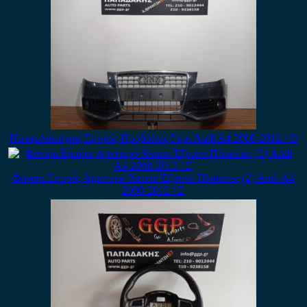
Προφυλακτήρας Εμπρός Προβολείς Γκρι Audi A4 2008-2012 / Θ
Φανάρι Εμπρός Αριστερό Xenon Έξυπνο Πλακέτες (2) Audi A4
2008-2012 / Ε