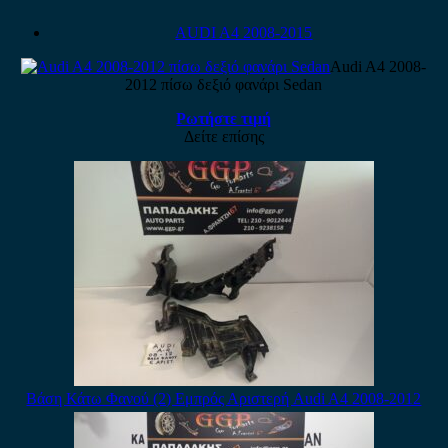
AUDI A4 2008-2015
Audi A4 2008-
2012 πίσω δεξιό φανάρι Sedan
Ρωτήστε τιμή
Δείτε επίσης
Βάση Κάτω Φανού (2) Εμπρός Αριστερή Audi A4 2008-2012