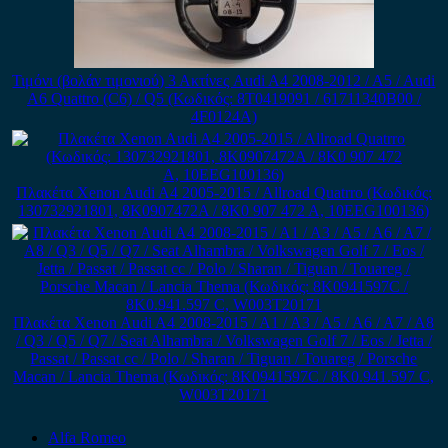
Τιμόνι (βολάν τιμονιού) 3 Ακτίνες Audi A4 2008-2012 / A5 / Audi
A6 Quattro (C6) / Q5 (Κωδικός: 8T0419091 / 61711340B00 /
4F0124A)
Πλακέτα Xenon Audi A4 2005-2015 / Allroad Quatrro (Κωδικός:
130732921801, 8K0907472A / 8K0 907 472 A, 10EEG100136)
Πλακέτα Xenon Audi A4 2008-2015 / A1 / A3 / A5 / A6 / A7 / A8
/ Q3 / Q5 / Q7 / Seat Alhambra / Volkswagen Golf 7 / Eos / Jetta /
Passat / Passat cc / Polo / Sharan / Tiguan / Touareg / Porsche
Macan / Lancia Thema (Κωδικός: 8K0941597C / 8K0.941.597 C,
W003T20171
Alfa Romeo