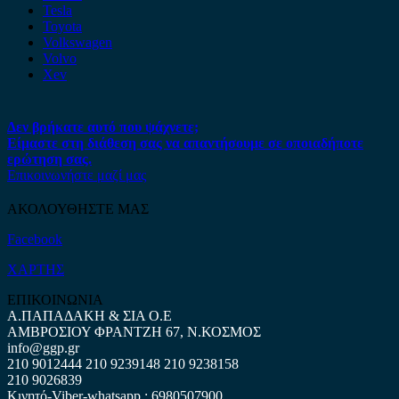
Tesla
Toyota
Volkswagen
Volvo
Xev
Δεν βρήκατε αυτό που ψάχνετε;
Είμαστε στη διάθεση σας να απαντήσουμε σε οποιαδήποτε
ερώτηση σας.
Επικοινωνήστε μαζί μας
ΑΚΟΛΟΥΘΗΣΤΕ ΜΑΣ
Facebook
ΧΑΡΤΗΣ
ΕΠΙΚΟΙΝΩΝΙΑ
Α.ΠΑΠΑΔΑΚΗ & ΣΙΑ Ο.Ε
ΑΜΒΡΟΣΙΟΥ ΦΡΑΝΤΖΗ 67, Ν.ΚΟΣΜΟΣ
info@ggp.gr
210 9012444
210 9239148
210 9238158
210 9026839
Κινητό-Viber-whatsapp : 6980507900